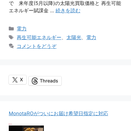
で 来年度(5月以降)の太陽光買取価格と 再生可能
エネルギー賦課金 …
続きを読む
カ
電力
テ
タ
再生可能エネルギー
、
太陽光
、
電力
ゴ
グ
コメントをどうぞ
リ
ー
X
Threads
MonotaROがついにお届け希望日指定に対応