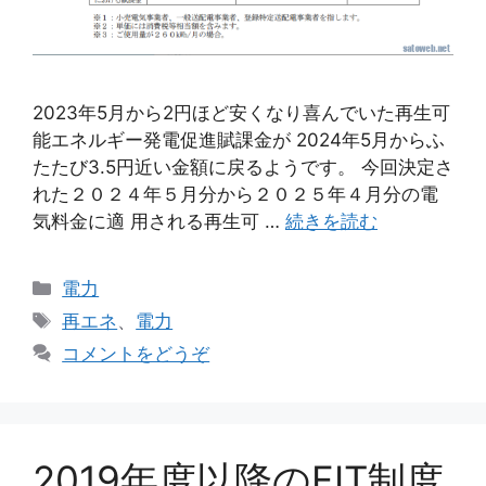
2023年5月から2円ほど安くなり喜んでいた再生可
能エネルギー発電促進賦課金が 2024年5月からふ
たたび3.5円近い金額に戻るようです。 今回決定さ
れた２０２４年５月分から２０２５年４月分の電
気料金に適 用される再生可 …
続きを読む
カ
電力
テ
タ
再エネ
、
電力
ゴ
グ
コメントをどうぞ
リ
ー
2019年度以降のFIT制度