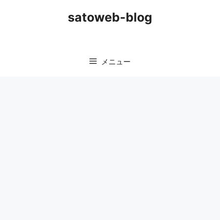
コ
satoweb-blog
ン
テ
ン
ツ
メニュー
へ
ス
キ
ッ
プ