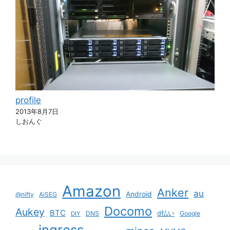
profile
2013年8月7日
しおんぐ
Amazon
Anker
au
Android
@nifty
AiSEG
Docomo
Aukey
BTC
DNS
d払い
Google
DIY
ingress