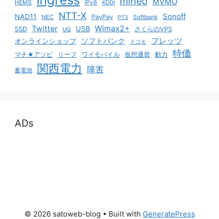
mineo
MVMO
HEMS
IPv6
KDDI
NTT-X
Sonoff
NAD11
NEC
PayPay
Softbank
PT3
Twitter
Wimax2+
USB
SSD
さくらのVPS
UQ
ソフトバンク
フレッツ
オンラインショップ
ドコモ
特価
マチ★アソビ
リーフ
ワイモバイル
仮想通貨
動力
関西電力
障害
蓄電池
ADs
© 2026 satoweb-blog
• Built with
GeneratePress