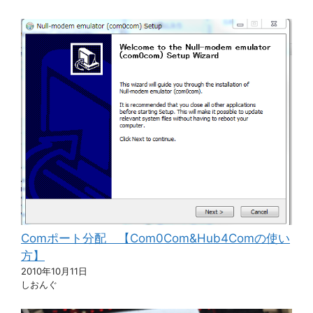
Comポート分配 【Com0Com&Hub4Comの使い
方】
2010年10月11日
しおんぐ