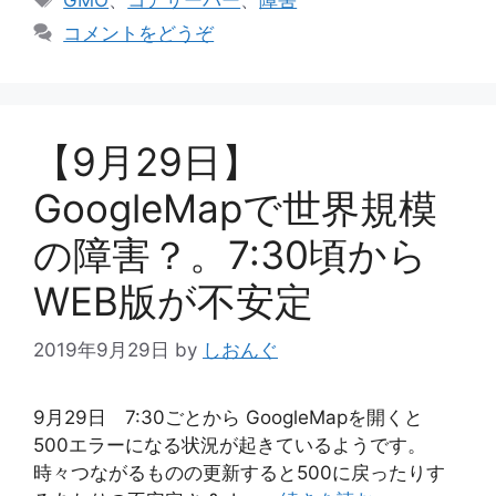
ゴ
グ
コメントをどうぞ
リ
ー
【9月29日】
GoogleMapで世界規模
の障害？。7:30頃から
WEB版が不安定
2019年9月29日
by
しおんぐ
9月29日 7:30ごとから GoogleMapを開くと
500エラーになる状況が起きているようです。
時々つながるものの更新すると500に戻ったりす