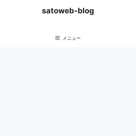
コ
satoweb-blog
ン
テ
ン
ツ
メニュー
へ
ス
キ
ッ
プ