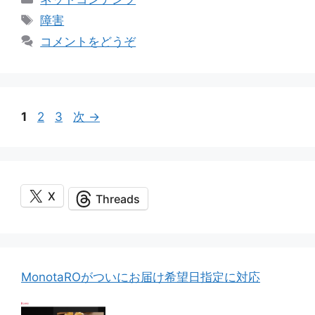
テ
タ
障害
ゴ
グ
コメントをどうぞ
リ
ー
ペ
ペ
ペ
1
2
3
次
→
ー
ー
ー
ジ
ジ
ジ
X
Threads
MonotaROがついにお届け希望日指定に対応