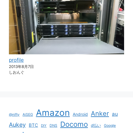
profile
2013年8月7日
しおんぐ
Amazon
Anker
au
Android
@nifty
AiSEG
Docomo
Aukey
BTC
DNS
d払い
Google
DIY