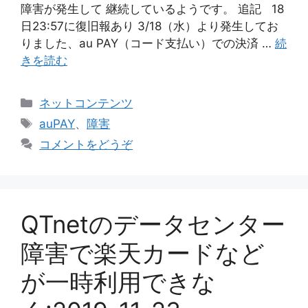
障害が発生して 継続しているようです。 追記 18
日23:57に復旧報あり 3/18（水）より発生してお
りました、au PAY（コード支払い）での決済 …
続
きを読む
カ
ネットコンテンツ
テ
タ
auPAY
、
障害
ゴ
グ
コメントをどうぞ
リ
ー
QTnetのデータセンター
障害で楽天カードなど
が一時利用できな