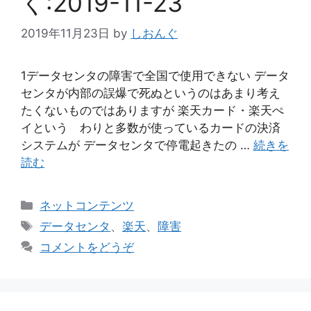
く:2019-11-23
2019年11月23日
by
しおんぐ
1データセンタの障害で全国で使用できない データ
センタが内部の誤爆で死ぬというのはあまり考え
たくないものではありますが 楽天カード・楽天ぺ
イという わりと多数が使っているカードの決済
システムが データセンタで停電起きたの …
続きを
読む
カ
ネットコンテンツ
テ
タ
データセンタ
、
楽天
、
障害
ゴ
グ
コメントをどうぞ
リ
ー