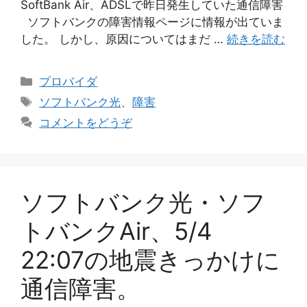
SoftBank Air、ADSLで昨日発生していた通信障害
ソフトバンクの障害情報ページに情報が出ていま
した。 しかし、原因についてはまだ …
続きを読む
カ
プロバイダ
テ
タ
ソフトバンク光
、
障害
ゴ
グ
コメントをどうぞ
リ
ー
ソフトバンク光・ソフ
トバンクAir、5/4
22:07の地震きっかけに
通信障害。