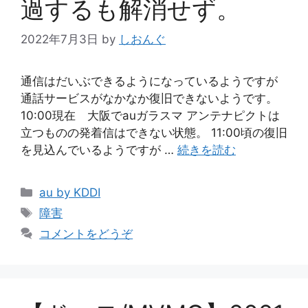
過するも解消せず。
2022年7月3日
by
しおんぐ
通信はだいぶできるようになっているようですが
通話サービスがなかなか復旧できないようです。
10:00現在 大阪でauガラスマ アンテナピクトは
立つものの発着信はできない状態。 11:00頃の復旧
を見込んでいるようですが …
続きを読む
カ
au by KDDI
テ
タ
障害
ゴ
グ
コメントをどうぞ
リ
ー