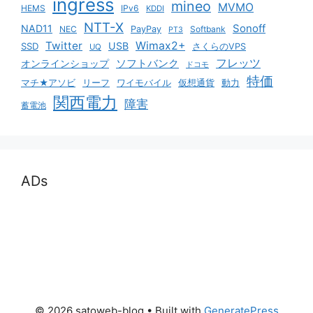
ingress
mineo
MVMO
HEMS
IPv6
KDDI
NTT-X
Sonoff
NAD11
NEC
PayPay
Softbank
PT3
Twitter
Wimax2+
USB
SSD
さくらのVPS
UQ
ソフトバンク
フレッツ
オンラインショップ
ドコモ
特価
マチ★アソビ
リーフ
ワイモバイル
仮想通貨
動力
関西電力
障害
蓄電池
ADs
© 2026 satoweb-blog
• Built with
GeneratePress