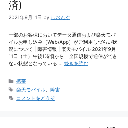
済)
2021年9月11日
by
しおんぐ
一部のお客様においてデータ通信および楽天モバ
イルお申し込み（Web/App）がご利用しづらい状
況について | 障害情報 | 楽天モバイル 2021年9月
11日（土）午後1時頃から 全国規模で通信ができ
ない状態となっている …
続きを読む
カ
携帯
テ
タ
楽天モバイル
、
障害
ゴ
グ
コメントをどうぞ
リ
ー