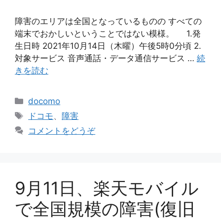
障害のエリアは全国となっているものの すべての
端末でおかしいということではない模様。 1.発
生日時 2021年10月14日（木曜）午後5時0分頃 2.
対象サービス 音声通話・データ通信サービス …
続
きを読む
カ
docomo
テ
タ
ドコモ
、
障害
ゴ
グ
コメントをどうぞ
リ
ー
9月11日、楽天モバイル
で全国規模の障害(復旧