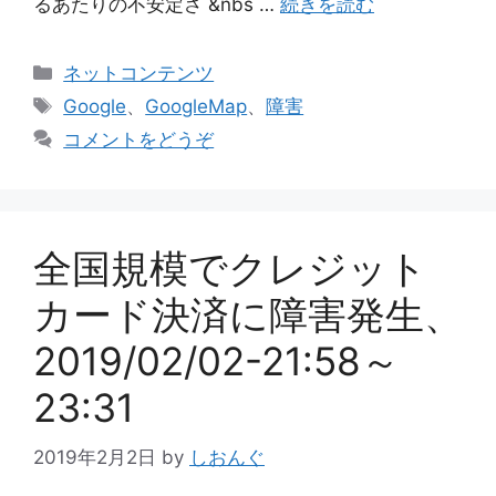
るあたりの不安定さ &nbs …
続きを読む
カ
ネットコンテンツ
テ
タ
Google
、
GoogleMap
、
障害
ゴ
グ
コメントをどうぞ
リ
ー
全国規模でクレジット
カード決済に障害発生、
2019/02/02-21:58～
23:31
2019年2月2日
by
しおんぐ