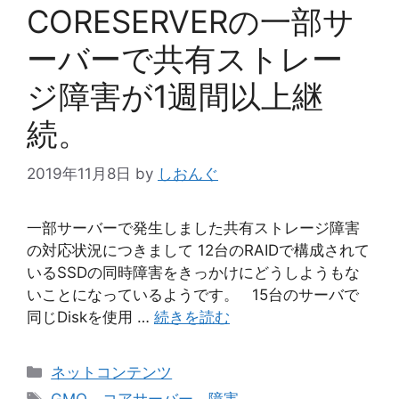
CORESERVERの一部サ
ーバーで共有ストレー
ジ障害が1週間以上継
続。
2019年11月8日
by
しおんぐ
一部サーバーで発生しました共有ストレージ障害
の対応状況につきまして 12台のRAIDで構成されて
いるSSDの同時障害をきっかけにどうしようもな
いことになっているようです。 15台のサーバで
同じDiskを使用 …
続きを読む
カ
ネットコンテンツ
テ
タ
GMO
、
コアサーバー
、
障害