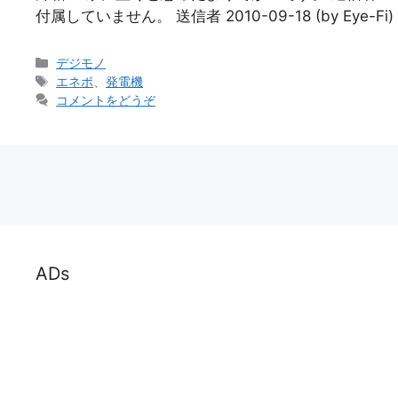
付属していません。 送信者 2010-09-18 (by Eye-
カ
デジモノ
テ
タ
エネポ
、
発電機
ゴ
グ
コメントをどうぞ
リ
ー
ADs