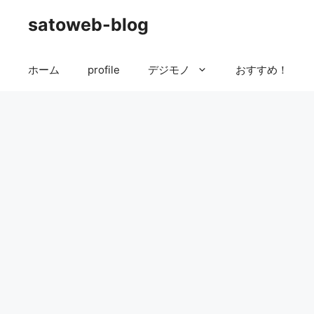
コ
satoweb-blog
ン
テ
ン
ホーム
profile
デジモノ
おすすめ！
ツ
へ
ス
キ
ッ
プ