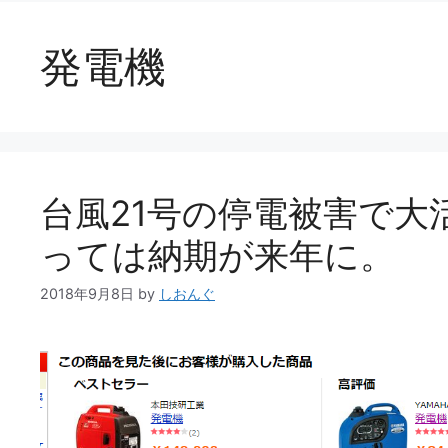
発電機
台風21号の停電被害で
っては納期が来年に。
2018年9月8日
by
しおんぐ