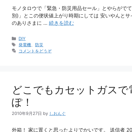
モノタロウで「緊急・防災用品セール」とやらがでてて
別)」とこの便状値上がり時期にしては 安いやんとサ
のありさまに …
続きを読む
カ
DIY
テ
タ
発電機
、
防災
ゴ
グ
コメントをどうぞ
リ
ー
どこでもカセットガスで
ぽ！
2010年9月27日
by
しおんぐ
外箱！ 家に置くと思ったよりでかいです。 送信者 2010-0