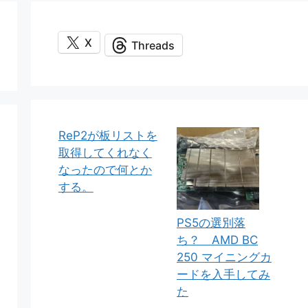
X
Threads
ReP2が板リストを
取得してくれなく
なったので何とか
する。
PS5の選別落
ち？ AMD BC
250 マイニングカ
ードを入手してみ
た