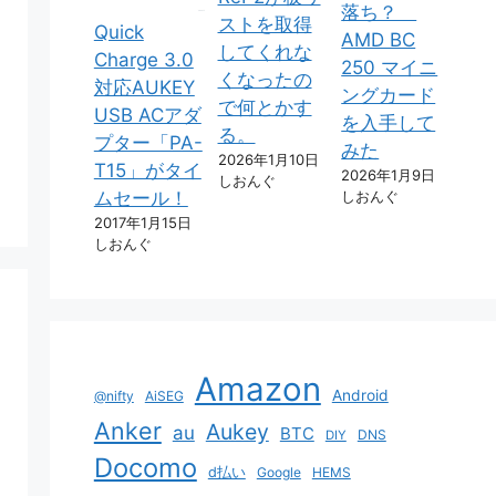
落ち？
ストを取得
Quick
AMD BC
してくれな
Charge 3.0
250 マイニ
くなったの
対応AUKEY
ングカード
で何とかす
USB ACアダ
を入手して
る。
プター「PA-
みた
2026年1月10日
T15」がタイ
2026年1月9日
しおんぐ
しおんぐ
ムセール！
2017年1月15日
しおんぐ
Amazon
Android
@nifty
AiSEG
Anker
Aukey
au
BTC
DNS
DIY
Docomo
d払い
Google
HEMS