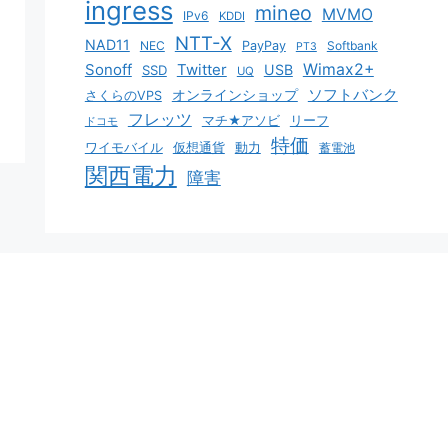
ingress
mineo
MVMO
IPv6
KDDI
NTT-X
NAD11
NEC
PayPay
Softbank
PT3
Sonoff
Twitter
Wimax2+
USB
SSD
UQ
ソフトバンク
オンラインショップ
さくらのVPS
フレッツ
マチ★アソビ
リーフ
ドコモ
特価
ワイモバイル
仮想通貨
動力
蓄電池
関西電力
障害