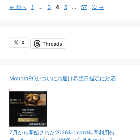
ペ
ペ
ペ
ペ
ペ
←
前へ
1
…
3
4
5
…
57
次
→
ー
ー
ー
ー
ー
ジ
ジ
ジ
ジ
ジ
X
Threads
MonotaROがついにお届け希望日指定に対応
7月から開始された2026年dcard年間利用特