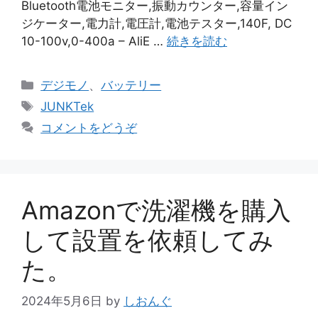
Bluetooth電池モニター,振動カウンター,容量イン
ジケーター,電力計,電圧計,電池テスター,140F, DC
10-100v,0-400a – AliE …
続きを読む
カ
デジモノ
、
バッテリー
テ
タ
JUNKTek
ゴ
グ
コメントをどうぞ
リ
ー
Amazonで洗濯機を購入
して設置を依頼してみ
た。
2024年5月6日
by
しおんぐ