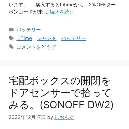
います。 購入するとLitimeから 2％OFFクー
ポンコードが来 …
続きを読む
カ
バッテリー
テ
タ
LiTime
、
シャント
、
バッテリー
ゴ
グ
コメントをどうぞ
リ
ー
宅配ボックスの開閉を
ドアセンサーで拾って
みる。(SONOFF DW2)
2023年12月17日
by
しおんぐ