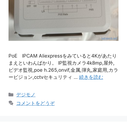
PoE IPCAM Aliexpressをみていると4Kがあたり
まえといわんばかり。 IP監視カメラ4k8mp,屋外,
ビデオ監視,poe h.265,onvif,金属,弾丸,家庭用,カラ
ービジョン,cctvセキュリティ …
続きを読む
カ
デジモノ
テ
コメントをどうぞ
ゴ
リ
ー