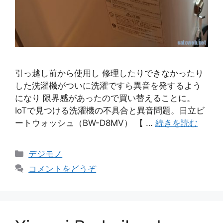
引っ越し前から使用し 修理したりできなかったり
した洗濯機がついに洗濯ですら異音を発するよう
になり 限界感があったので買い替えることに。
IoTで見つける洗濯機の不具合と異音問題。日立ビ
ートウォッシュ（BW-D8MV） 【 …
続きを読む
カ
デジモノ
テ
コメントをどうぞ
ゴ
リ
ー