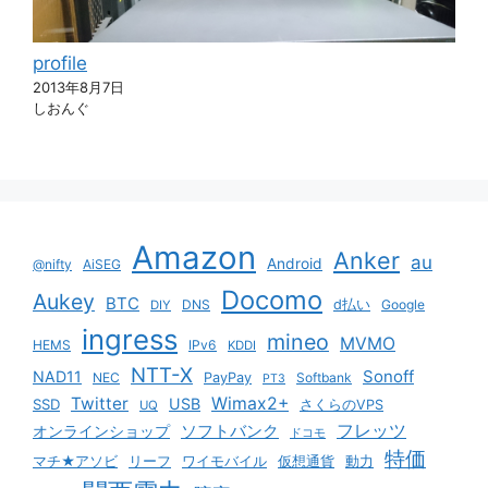
profile
2013年8月7日
しおんぐ
Amazon
Anker
au
Android
@nifty
AiSEG
Docomo
Aukey
BTC
DNS
d払い
Google
DIY
ingress
mineo
MVMO
HEMS
IPv6
KDDI
NTT-X
Sonoff
NAD11
NEC
PayPay
Softbank
PT3
Twitter
Wimax2+
USB
SSD
さくらのVPS
UQ
ソフトバンク
フレッツ
オンラインショップ
ドコモ
特価
マチ★アソビ
リーフ
ワイモバイル
仮想通貨
動力