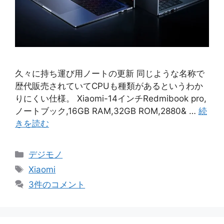
久々に持ち運び用ノートの更新 同じような名称で
歴代販売されていてCPUも種類があるというわか
りにくい仕様。 Xiaomi-14インチRedmibook pro,
ノートブック,16GB RAM,32GB ROM,2880& …
続
きを読む
カ
デジモノ
テ
タ
Xiaomi
ゴ
グ
3件のコメント
リ
ー