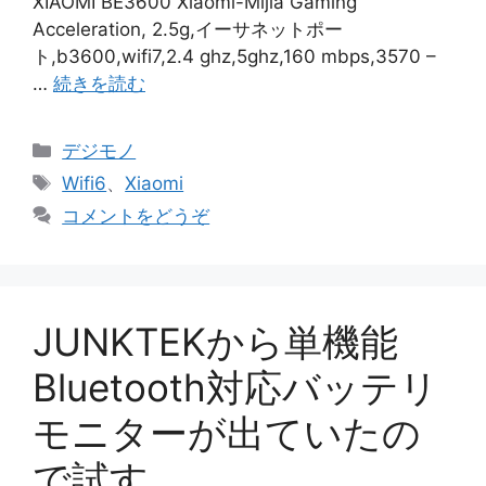
XIAOMI BE3600 Xiaomi-Mijia Gaming
Acceleration, 2.5g,イーサネットポー
ト,b3600,wifi7,2.4 ghz,5ghz,160 mbps,3570 –
…
続きを読む
カ
デジモノ
テ
タ
Wifi6
、
Xiaomi
ゴ
グ
コメントをどうぞ
リ
ー
JUNKTEKから単機能
Bluetooth対応バッテリ
モニターが出ていたの
で試す。