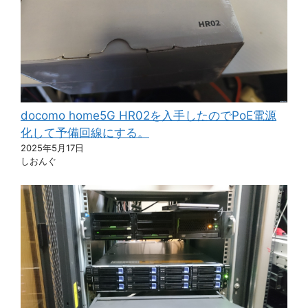
docomo home5G HR02を入手したのでPoE電源
化して予備回線にする。
2025年5月17日
しおんぐ