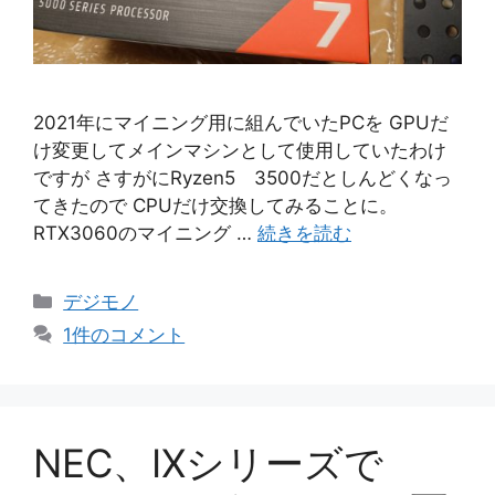
2021年にマイニング用に組んでいたPCを GPUだ
け変更してメインマシンとして使用していたわけ
ですが さすがにRyzen5 3500だとしんどくなっ
てきたので CPUだけ交換してみることに。
RTX3060のマイニング …
続きを読む
カ
デジモノ
テ
1件のコメント
ゴ
リ
ー
NEC、IXシリーズで