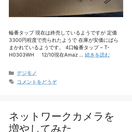
輪番タップ 現在は終売しているようですが 定価
3300円程度で売られたようで 在庫が安価にばら
まかれているようです。 4口輪番タップ – T-
H0303WH 12/10現在Amaz …
続きを読む
カ
デジモノ
テ
コメントをどうぞ
ゴ
リ
ー
ネットワークカメラを
増やしてみた