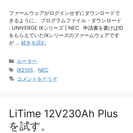
ファームウェアがログインせずにダウンロードで
きるように。 プログラムファイル・ダウンロード
: UNIVERGE IXシリーズ | NEC 申請書を書けばID
をもらえていたIXシリーズのファームウェアです
が …
続きを読む
カ
ルーター
テ
タ
IX2105
、
NEC
ゴ
グ
コメントをどうぞ
リ
ー
LiTime 12V230Ah Plus
を試す。