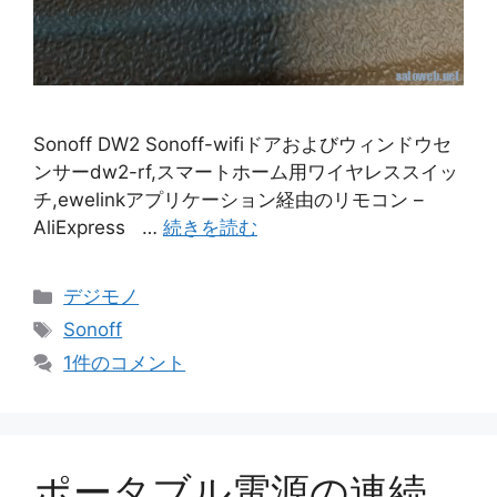
Sonoff DW2 Sonoff-wifiドアおよびウィンドウセ
ンサーdw2-rf,スマートホーム用ワイヤレススイッ
チ,ewelinkアプリケーション経由のリモコン –
AliExpress …
続きを読む
カ
デジモノ
テ
タ
Sonoff
ゴ
グ
1件のコメント
リ
ー
ポータブル電源の連続