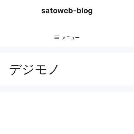
コ
satoweb-blog
ン
テ
ン
ツ
メニュー
へ
ス
キ
ッ
デジモノ
プ