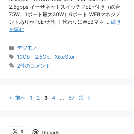
2.5gbps イーサネットスイッチ PoE+付き（総合
75W、1ポート最大30W）6ポート WEBマネジメ
ントありかPoE+が付く代わりにWEBマネ …
続き
を読む
カ
デジモノ
テ
タ
10Gb
、
2.5Gb
、
XikeStor
ゴ
グ
2件のコメント
リ
ー
ペ
ペ
ペ
ペ
ペ
←
前へ
1
2
3
4
…
57
次
→
ー
ー
ー
ー
ー
ジ
ジ
ジ
ジ
ジ
X
Threads