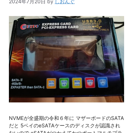
2024年7月20日
by
しおんぐ
NVMEが全盛期の令和６年に マザーボードのSATA
だと 5ベイのeSATAケースのディスクが認識され