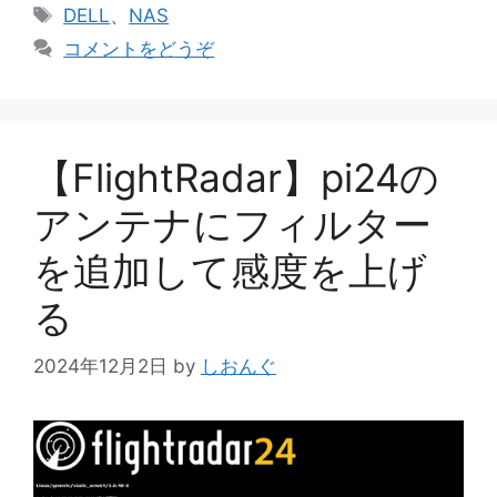
テ
タ
DELL
、
NAS
ゴ
グ
コメントをどうぞ
リ
ー
【FlightRadar】pi24の
アンテナにフィルター
を追加して感度を上げ
る
2024年12月2日
by
しおんぐ