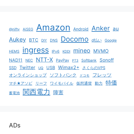
Amazon
Anker
au
Android
@nifty
AiSEG
Docomo
Aukey
BTC
DNS
d払い
Google
DIY
ingress
mineo
MVMO
HEMS
IPv6
KDDI
NTT-X
Sonoff
NAD11
NEC
PayPay
Softbank
PT3
Twitter
Wimax2+
USB
SSD
さくらのVPS
UQ
ソフトバンク
フレッツ
オンラインショップ
ドコモ
特価
マチ★アソビ
リーフ
ワイモバイル
仮想通貨
動力
関西電力
障害
蓄電池
ADs