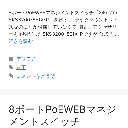
8ポートPoEWEBマネジメントスイッチ「Xikestor
SKS3200-8E1X-P」を試す。 ラックマウントサイ
ズなのに耳が付属していなくて 別売りアクセサリ
ーも不明だったSKS3200-8E1X-Pですが 公式？ …
続きを読む
カ
デジモノ
テ
タ
八丁
ゴ
グ
コメントをどうぞ
リ
ー
8ポートPoEWEBマネジ
メントスイッチ