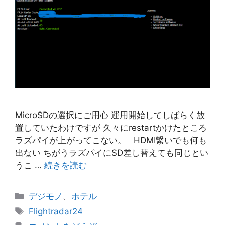
MicroSDの選択にご用心 運用開始してしばらく放
置していたわけですが 久々にrestartかけたところ
ラズパイが上がってこない。 HDMI繋いでも何も
出ない ちがうラズパイにSD差し替えても同じとい
うこ …
続きを読む
カ
デジモノ
、
ホテル
テ
タ
Flightradar24
ゴ
グ