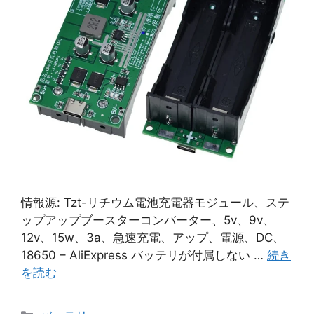
情報源: Tzt-リチウム電池充電器モジュール、ステ
ップアップブースターコンバーター、5v、9v、
12v、15w、3a、急速充電、アップ、電源、DC、
18650 – AliExpress バッテリが付属しない …
続き
を読む
カ