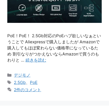
PoE！PoE！ 2.5Gb対応のPoEハブ欲しいなぁとい
うことで Aliexpressで購入しましたが Amazonで
購入してもほぼ変わらない価格帯になっているた
め 割引なりがつかえないならAmazonで買うのも
わりと …
続きを読む
カ
デジモノ
テ
タ
2.5Gb
、
PoE
ゴ
グ
2件のコメント
リ
ー