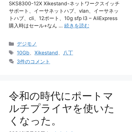
SKS8300-12X Xikestand-ネットワークスイッチ
サポート、イーサネットハブ、vlan、イーサネッ
トハブ、cli、12ポート、10g sfp l3 – AliExpress
購入時はセール+なん …
続きを読む
カ
デジモノ
テ
タ
10Gb
、
Xikestand
、
八丁
ゴ
グ
3件のコメント
リ
ー
令和の時代にポートマ
ルチプライヤを使いた
くなった。