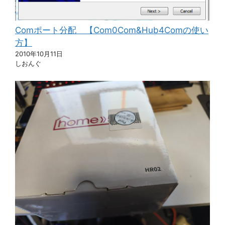
Comポート分配 【Com0Com&Hub4Comの使い
方】
2010年10月11日
しおんぐ