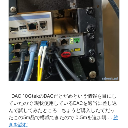
DAC 10GtekのDACだとだめという情報を目にし
ていたので 現状使用しているDACを適当に差し込
んで試してみたところ ちょうど購入したてだっ
たこの5m品で構成できたので 0.5mを追加購 …
続
きを読む