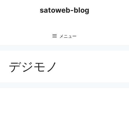
コ
satoweb-blog
ン
テ
ン
ツ
メニュー
へ
ス
キ
ッ
デジモノ
プ