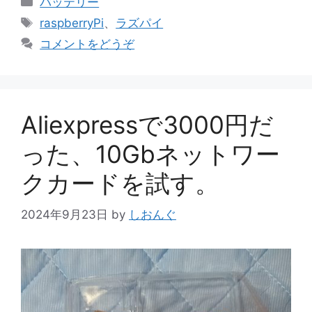
バッテリー
テ
タ
raspberryPi
、
ラズパイ
ゴ
グ
コメントをどうぞ
リ
ー
Aliexpressで3000円だ
った、10Gbネットワー
クカードを試す。
2024年9月23日
by
しおんぐ