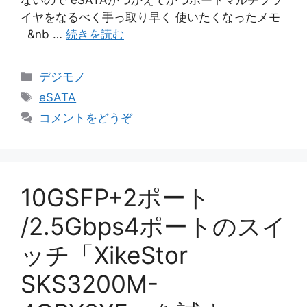
ないので eSATAがつかえてかつポートマルチプラ
イヤをなるべく手っ取り早く 使いたくなったメモ
&nb …
続きを読む
カ
デジモノ
テ
タ
eSATA
ゴ
グ
コメントをどうぞ
リ
ー
10GSFP+2ポート
/2.5Gbps4ポートのスイ
ッチ「XikeStor
SKS3200M-