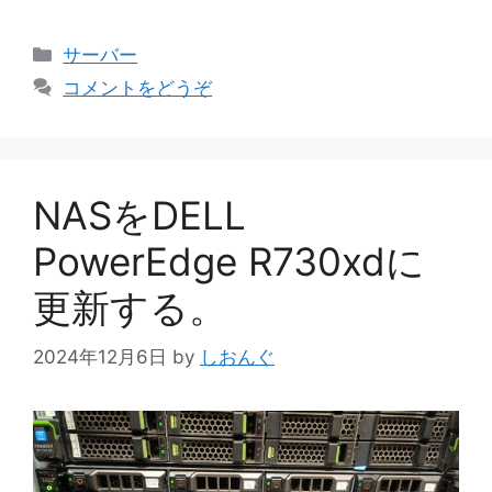
カ
サーバー
テ
コメントをどうぞ
ゴ
リ
ー
NASをDELL
PowerEdge R730xdに
更新する。
2024年12月6日
by
しおんぐ