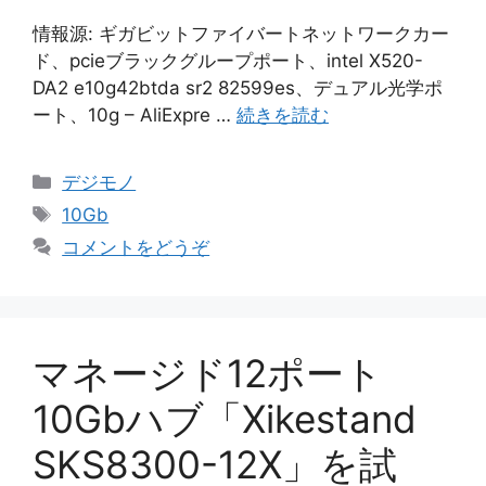
情報源: ギガビットファイバートネットワークカー
ド、pcieブラックグループポート、intel X520-
DA2 e10g42btda sr2 82599es、デュアル光学ポ
ート、10g – AliExpre …
続きを読む
カ
デジモノ
テ
タ
10Gb
ゴ
グ
コメントをどうぞ
リ
ー
マネージド12ポート
10Gbハブ「Xikestand
SKS8300-12X」を試