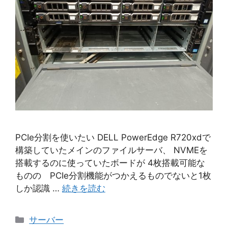
PCIe分割を使いたい DELL PowerEdge R720xdで
構築していたメインのファイルサーバ、 NVMEを
搭載するのに使っていたボードが 4枚搭載可能な
ものの PCIe分割機能がつかえるものでないと1枚
しか認識 …
続きを読む
カ
サーバー