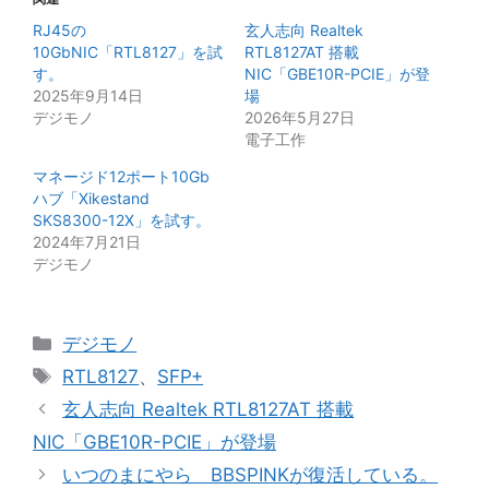
RJ45の
玄人志向 Realtek
10GbNIC「RTL8127」を試
RTL8127AT 搭載
す。
NIC「GBE10R-PCIE」が登
2025年9月14日
場
デジモノ
2026年5月27日
電子工作
マネージド12ポート10Gb
ハブ「Xikestand
SKS8300-12X」を試す。
2024年7月21日
デジモノ
カ
デジモノ
テ
タ
RTL8127
、
SFP+
ゴ
グ
玄人志向 Realtek RTL8127AT 搭載
リ
NIC「GBE10R-PCIE」が登場
ー
いつのまにやら BBSPINKが復活している。