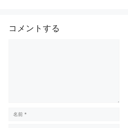
コメントする
コ
メ
ン
ト
名
前
メ