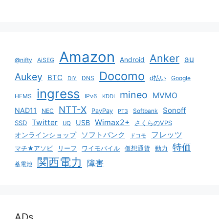
Amazon
Anker
au
Android
@nifty
AiSEG
Docomo
Aukey
BTC
DNS
d払い
Google
DIY
ingress
mineo
MVMO
HEMS
IPv6
KDDI
NTT-X
Sonoff
NAD11
NEC
PayPay
Softbank
PT3
Twitter
Wimax2+
USB
SSD
さくらのVPS
UQ
ソフトバンク
フレッツ
オンラインショップ
ドコモ
特価
マチ★アソビ
リーフ
ワイモバイル
仮想通貨
動力
関西電力
障害
蓄電池
ADs