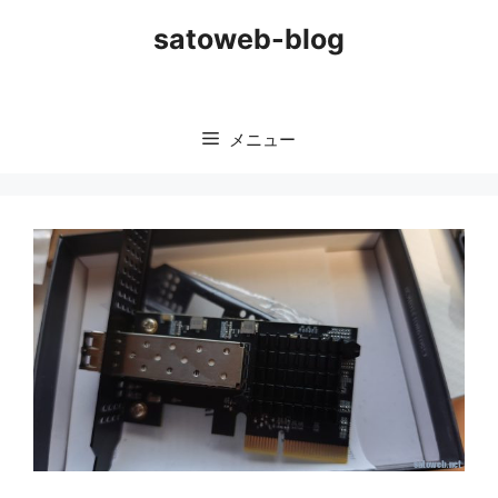
コ
satoweb-blog
ン
テ
ン
ツ
メニュー
へ
ス
キ
ッ
プ