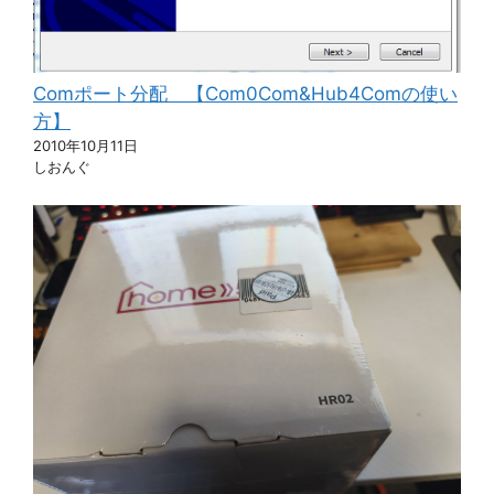
Comポート分配 【Com0Com&Hub4Comの使い
方】
2010年10月11日
しおんぐ