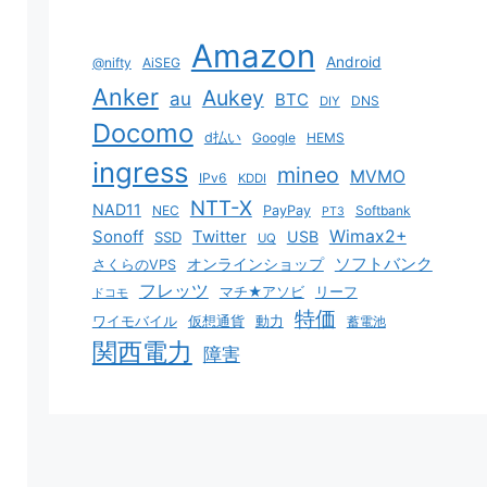
Amazon
Android
@nifty
AiSEG
Anker
Aukey
au
BTC
DNS
DIY
Docomo
d払い
Google
HEMS
ingress
mineo
MVMO
IPv6
KDDI
NTT-X
NAD11
NEC
PayPay
Softbank
PT3
Sonoff
Twitter
Wimax2+
USB
SSD
UQ
ソフトバンク
オンラインショップ
さくらのVPS
フレッツ
マチ★アソビ
リーフ
ドコモ
特価
ワイモバイル
仮想通貨
動力
蓄電池
関西電力
障害