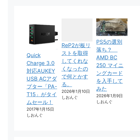
PS5の選別
ReP2が板リ
落ち？
ストを取得
Quick
AMD BC
してくれな
Charge 3.0
250 マイニ
くなったの
対応AUKEY
ングカード
で何とかす
USB ACアダ
を入手して
る。
プター「PA-
みた
2026年1月10日
T15」がタイ
2026年1月9日
しおんぐ
しおんぐ
ムセール！
2017年1月15日
しおんぐ