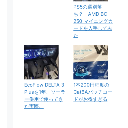
PS5の選別落
ち？ AMD BC
250 マイニングカ
ードを入手してみ
た
EcoFlow DELTA 3
1本200円程度の
Plusを1年、ソーラ
Cat6Aパッチコー
ー併用で使ってき
ドがお得すぎる
た実際。