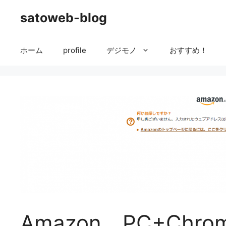
コ
satoweb-blog
ン
テ
ン
ホーム
profile
デジモノ
おすすめ！
ツ
へ
ス
キ
ッ
プ
Amazon、PC+Ch