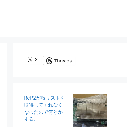
X
Threads
ReP2が板リストを
取得してくれなく
なったので何とか
する。