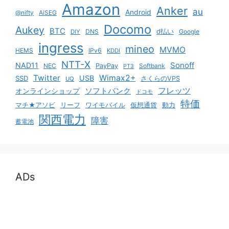
Amazon
Anker
au
Android
@nifty
AiSEG
Docomo
Aukey
BTC
DNS
d払い
Google
DIY
ingress
mineo
MVMO
HEMS
IPv6
KDDI
NTT-X
Sonoff
NAD11
NEC
PayPay
Softbank
PT3
Twitter
Wimax2+
USB
SSD
さくらのVPS
UQ
ソフトバンク
フレッツ
オンラインショップ
ドコモ
特価
マチ★アソビ
リーフ
ワイモバイル
仮想通貨
動力
関西電力
障害
蓄電池
ADs