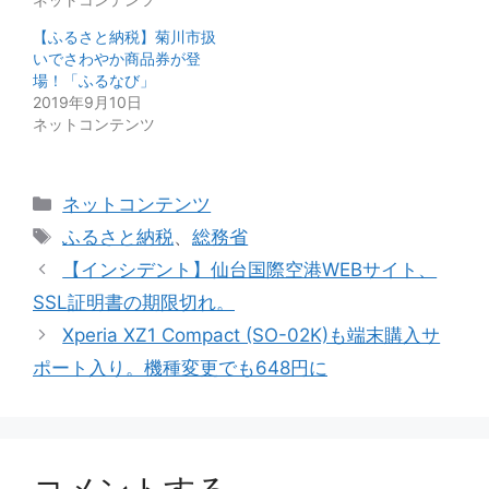
【ふるさと納税】菊川市扱
いでさわやか商品券が登
場！「ふるなび」
2019年9月10日
ネットコンテンツ
カ
ネットコンテンツ
テ
タ
ふるさと納税
、
総務省
ゴ
グ
【インシデント】仙台国際空港WEBサイト、
リ
SSL証明書の期限切れ。
ー
Xperia XZ1 Compact (SO-02K)も端末購入サ
ポート入り。機種変更でも648円に