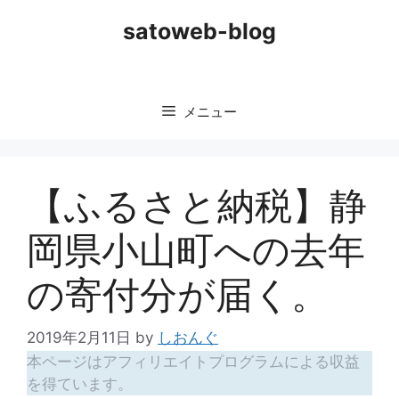
コ
satoweb-blog
ン
テ
ン
ツ
メニュー
へ
ス
キ
ッ
【ふるさと納税】静
プ
岡県小山町への去年
の寄付分が届く。
2019年2月11日
by
しおんぐ
本ページはアフィリエイトプログラムによる収益
を得ています。