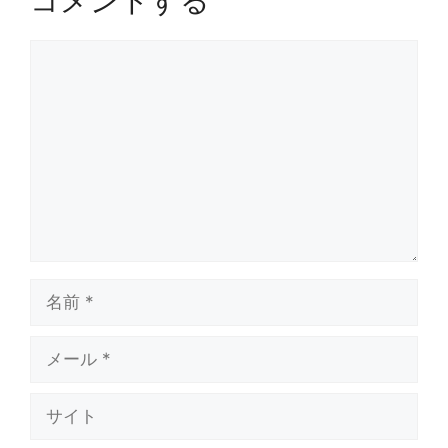
コメントする
コ
メ
ン
ト
名
前
メ
ー
ル
サ
イ