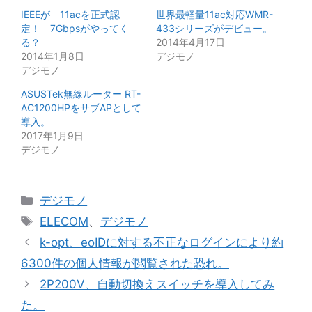
IEEEが 11acを正式認
世界最軽量11ac対応WMR-
定！ 7Gbpsがやってく
433シリーズがデビュー。
る？
2014年4月17日
2014年1月8日
デジモノ
デジモノ
ASUSTek無線ルーター RT-
AC1200HPをサブAPとして
導入。
2017年1月9日
デジモノ
カ
デジモノ
テ
タ
ELECOM
、
デジモノ
ゴ
グ
k-opt、eoIDに対する不正なログインにより約
リ
6300件の個人情報が閲覧された恐れ。
ー
2P200V、自動切換えスイッチを導入してみ
た。