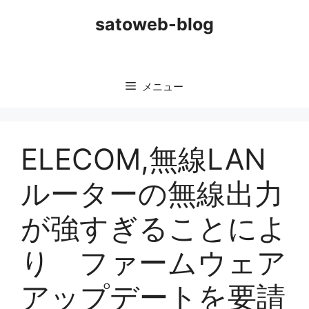
コ
satoweb-blog
ン
テ
ン
ツ
メニュー
へ
ス
キ
ッ
ELECOM,無線LAN
プ
ルーターの無線出力
が強すぎることによ
り ファームウェア
アップデートを要請