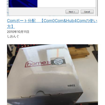
Comポート分配 【Com0Com&Hub4Comの使い
方】
2010年10月11日
しおんぐ