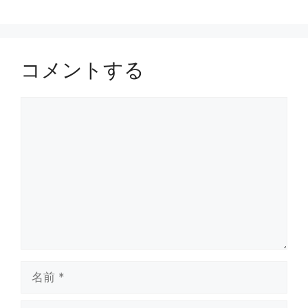
コメントする
コ
メ
ン
ト
名
前
メ