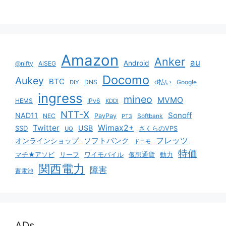
Amazon
Anker
au
Android
@nifty
AiSEG
Docomo
Aukey
BTC
DNS
d払い
Google
DIY
ingress
mineo
MVMO
HEMS
IPv6
KDDI
NTT-X
Sonoff
NAD11
NEC
PayPay
Softbank
PT3
Twitter
Wimax2+
USB
SSD
さくらのVPS
UQ
ソフトバンク
フレッツ
オンラインショップ
ドコモ
特価
マチ★アソビ
リーフ
ワイモバイル
仮想通貨
動力
関西電力
障害
蓄電池
ADs