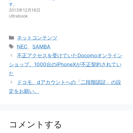
す。
2013年12月16日
Ultrabook
カ
ネットコンテンツ
テ
タ
NEC
、
SAMBA
ゴ
グ
不正アクセスを受けていたDocomoオンライン
リ
ショップ、1000台のiPhoneXが不正契約されてい
ー
た
ドコモ、dアカウントへの「二段階認証」の設
定をお願い。
コメントする