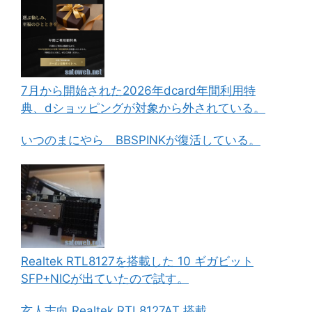
7月から開始された2026年dcard年間利用特
典、dショッピングが対象から外されている。
いつのまにやら BBSPINKが復活している。
Realtek RTL8127を搭載した 10 ギガビット
SFP+NICが出ていたので試す。
玄人志向 Realtek RTL8127AT 搭載