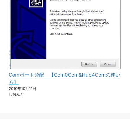
Comポート分配 【Com0Com&Hub4Comの使い
方】
2010年10月11日
しおんぐ