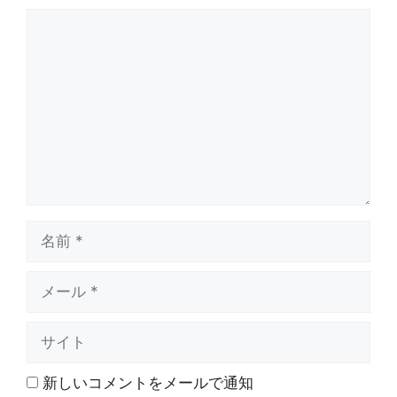
コ
メ
ン
ト
名
前
メ
ー
ル
サ
イ
ト
新しいコメントをメールで通知