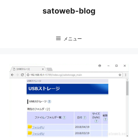
コ
satoweb-blog
ン
テ
ン
ツ
メニュー
へ
ス
キ
ッ
プ