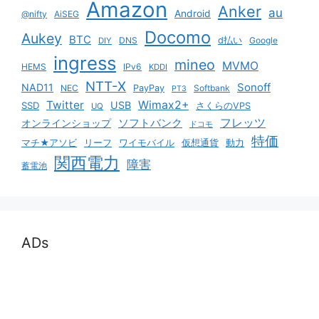
Amazon
Anker
au
Android
@nifty
AiSEG
Docomo
Aukey
BTC
DNS
d払い
Google
DIY
ingress
mineo
MVMO
HEMS
IPv6
KDDI
NTT-X
Sonoff
NAD11
NEC
PayPay
Softbank
PT3
Twitter
Wimax2+
USB
SSD
さくらのVPS
UQ
ソフトバンク
フレッツ
オンラインショップ
ドコモ
特価
マチ★アソビ
リーフ
ワイモバイル
仮想通貨
動力
関西電力
障害
蓄電池
ADs