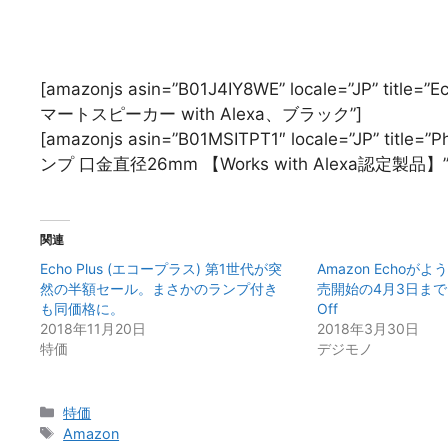
[amazonjs asin=”B01J4IY8WE” locale=”JP” 
マートスピーカー with Alexa、ブラック”]
[amazonjs asin=”B01MSITPT1″ locale=”JP” 
ンプ 口金直径26mm 【Works with Alexa認定製品】”
関連
Echo Plus (エコープラス) 第1世代が突
Amazon Echo
然の半額セール。まさかのランプ付き
売開始の4月3日までEc
も同価格に。
Off
2018年11月20日
2018年3月30日
特価
デジモノ
カ
特価
テ
タ
Amazon