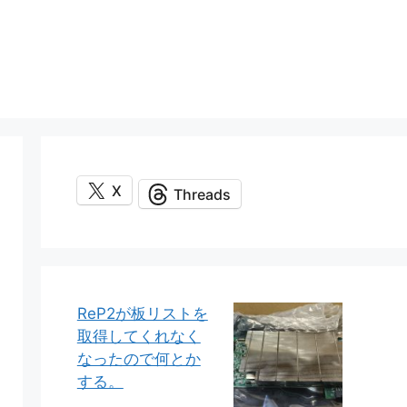
X
Threads
ReP2が板リストを
取得してくれなく
なったので何とか
する。