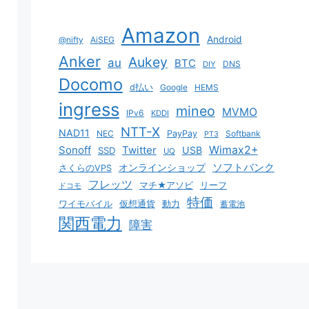
Amazon
Android
@nifty
AiSEG
Anker
Aukey
au
BTC
DNS
DIY
Docomo
d払い
Google
HEMS
ingress
mineo
MVMO
IPv6
KDDI
NTT-X
NAD11
NEC
PayPay
Softbank
PT3
Sonoff
Twitter
Wimax2+
USB
SSD
UQ
ソフトバンク
オンラインショップ
さくらのVPS
フレッツ
マチ★アソビ
リーフ
ドコモ
特価
ワイモバイル
仮想通貨
動力
蓄電池
関西電力
障害