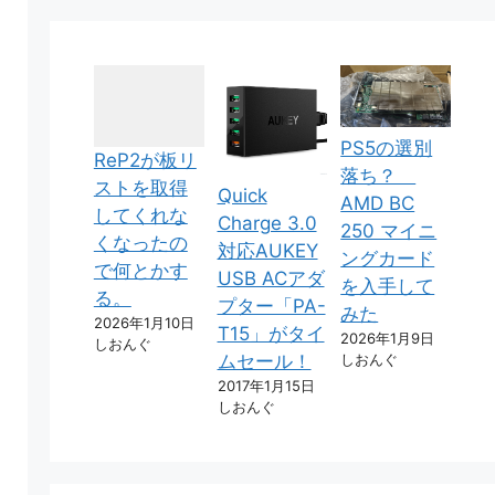
PS5の選別
ReP2が板リ
落ち？
ストを取得
Quick
AMD BC
してくれな
Charge 3.0
250 マイニ
くなったの
対応AUKEY
ングカード
で何とかす
USB ACアダ
を入手して
る。
プター「PA-
みた
2026年1月10日
T15」がタイ
2026年1月9日
しおんぐ
しおんぐ
ムセール！
2017年1月15日
しおんぐ