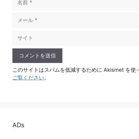
前
メ
ー
ル
サ
イ
ト
このサイトはスパムを低減するために Akismet を
ご覧ください
。
ADs