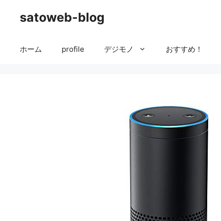
コ
satoweb-blog
ン
テ
ン
ホーム
profile
デジモノ
おすすめ！
ツ
へ
ス
キ
ッ
プ