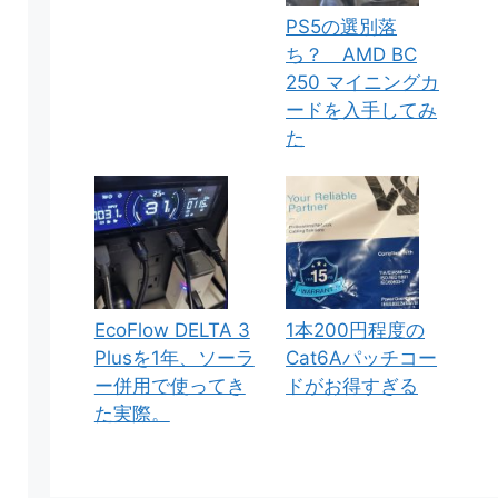
PS5の選別落
ち？ AMD BC
250 マイニングカ
ードを入手してみ
た
EcoFlow DELTA 3
1本200円程度の
Plusを1年、ソーラ
Cat6Aパッチコー
ー併用で使ってき
ドがお得すぎる
た実際。