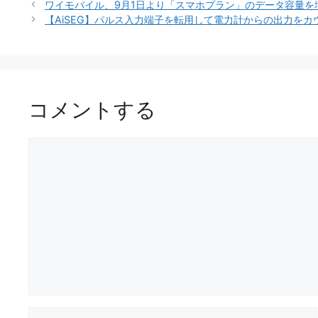
ゴ
グ
ワイモバイル、9月1日より「スマホプラン」のデータ容量を
リ
【AiSEG】パルス入力端子を転用して電力計からの出力をカ
ー
コメントする
コ
メ
ン
ト
名