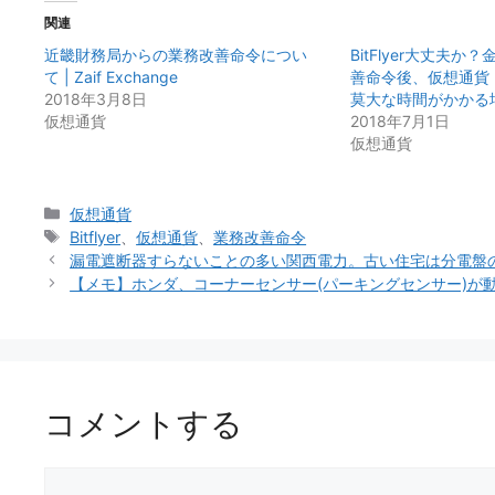
関連
近畿財務局からの業務改善命令につい
BitFlyer大丈夫
て | Zaif Exchange
善命令後、仮想通貨
2018年3月8日
莫大な時間がかかる
仮想通貨
2018年7月1日
仮想通貨
カ
仮想通貨
テ
タ
Bitflyer
、
仮想通貨
、
業務改善命令
ゴ
グ
漏電遮断器すらないことの多い関西電力。古い住宅は分電盤
リ
【メモ】ホンダ、コーナーセンサー(パーキングセンサー)が
ー
コメントする
コ