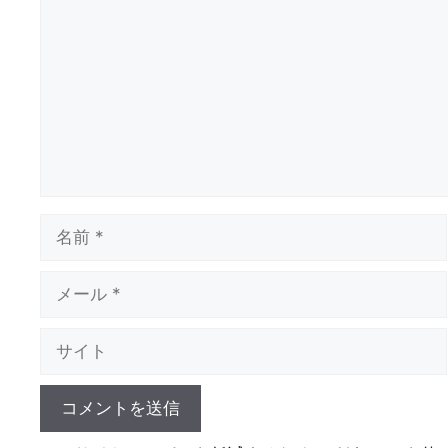
メ
ン
ト
名
前
メ
ー
ル
サ
イ
ト