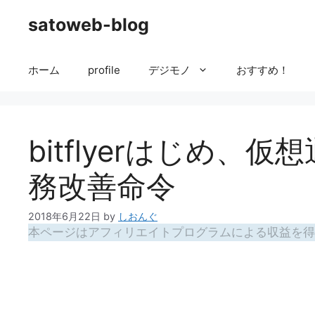
コ
satoweb-blog
ン
テ
ン
ホーム
profile
デジモノ
おすすめ！
ツ
へ
ス
キ
bitflyerはじめ、
ッ
プ
務改善命令
2018年6月22日
by
しおんぐ
本ページはアフィリエイトプログラムによる収益を得