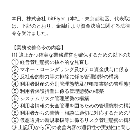
本日、株式会社 bitFlyer（本社：東京都港区、代
は、下記のとおり、金融庁より資金決済に関する法律第 
令を受けました。
【業務改善命令の内容】
(1) 適正かつ確実な業務運営を確保するための以下の
① 経営管理態勢の抜本的な見直し
② マネー・ローンダリング及びテロ資金供与に係る
③ 反社会的勢力等の排除に係る管理態勢の構築
④ 利用者財産の分別管理態勢及び帳簿書類の管理態
⑤ 利用者保護措置に係る管理態勢の構築
⑥ システムリスク管理態勢の構築
⑦ 利用者情報の安全管理を図るための管理態勢の構
⑧ 利用者からの苦情・相談に適切に対応するための
⑨ 仮想通貨の新規取扱等に係るリスク管理態勢の構
⑩ 上記①から⑨の改善内容の適切性や実効性に関