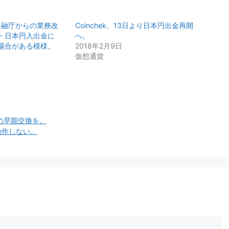
か？金融庁からの業務改
Coinchek、13日より日本円出金再開
・日本円入出金に
へ。
場合がある模様。
2018年2月9日
仮想通貨
の早期交換を。
動作しない。