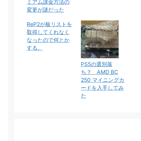
ミアム課金方法の
変更が謎だった
ReP2が板リストを
取得してくれなく
なったので何とか
する。
PS5の選別落
ち？ AMD BC
250 マイニングカ
ードを入手してみ
た