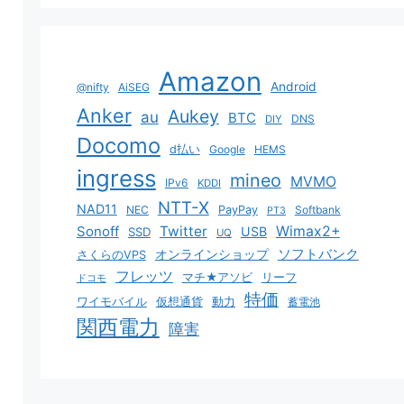
Amazon
Android
@nifty
AiSEG
Anker
Aukey
au
BTC
DNS
DIY
Docomo
d払い
Google
HEMS
ingress
mineo
MVMO
IPv6
KDDI
NTT-X
NAD11
NEC
PayPay
Softbank
PT3
Sonoff
Twitter
Wimax2+
USB
SSD
UQ
ソフトバンク
オンラインショップ
さくらのVPS
フレッツ
マチ★アソビ
リーフ
ドコモ
特価
ワイモバイル
仮想通貨
動力
蓄電池
関西電力
障害