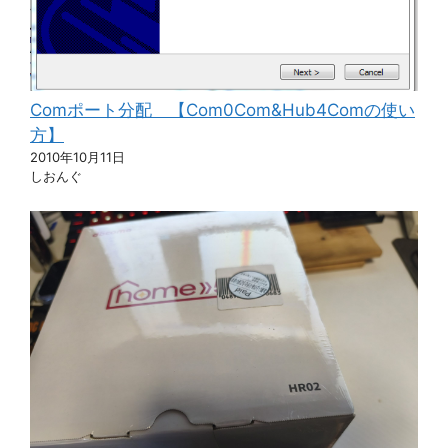
Comポート分配 【Com0Com&Hub4Comの使い
方】
2010年10月11日
しおんぐ