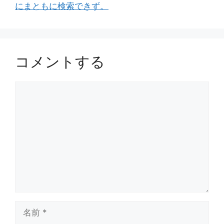
にまともに検索できず。
コメントする
コ
メ
ン
ト
名
前