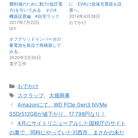
費削減のために動力(低圧電
に EV向け急速充電器を設
力)を引いてみる その4
置へ。
機器設置編 #自宅ラック
2014年4月28日
2017年7月22日
おでかけ
DIY
オフグリッドインバータの
蓄電池を新品で再構築して
みる。
2020年3月30日
電子工作
カ
おでかけ
テ
タ
スクラップ
、
大畑商事
ゴ
グ
Amazonにて、WD PCIe Gen3 NVMe
リ
SSD/512GBが値下がり、17,798円なり！
ー
4月にサイトリニューアルした国税庁のサイト
の裏で、同時にやっていた川西市、まさかの未だ