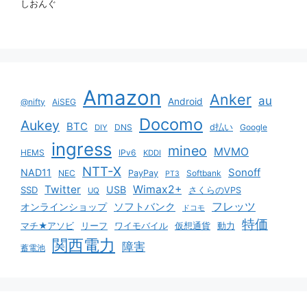
しおんぐ
Amazon
Anker
au
Android
@nifty
AiSEG
Docomo
Aukey
BTC
DNS
d払い
Google
DIY
ingress
mineo
MVMO
HEMS
IPv6
KDDI
NTT-X
Sonoff
NAD11
NEC
PayPay
Softbank
PT3
Twitter
Wimax2+
USB
SSD
さくらのVPS
UQ
ソフトバンク
フレッツ
オンラインショップ
ドコモ
特価
マチ★アソビ
リーフ
ワイモバイル
仮想通貨
動力
関西電力
障害
蓄電池