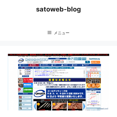
コ
satoweb-blog
ン
テ
ン
ツ
メニュー
へ
ス
キ
ッ
プ