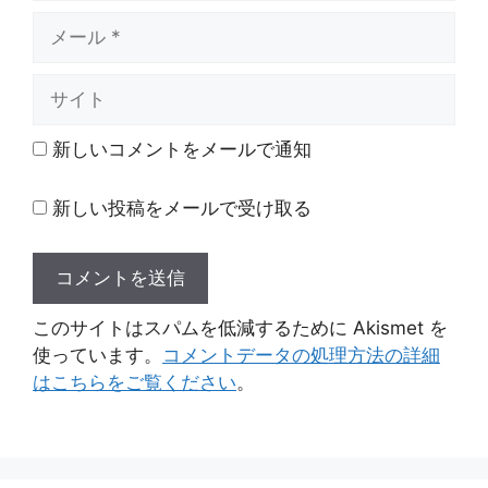
メ
ー
ル
サ
イ
ト
新しいコメントをメールで通知
新しい投稿をメールで受け取る
このサイトはスパムを低減するために Akismet を
使っています。
コメントデータの処理方法の詳細
はこちらをご覧ください
。