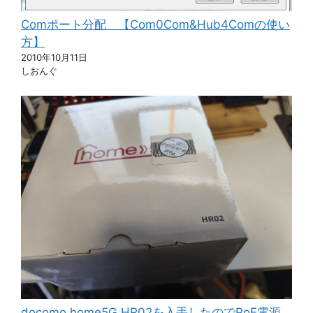
Comポート分配 【Com0Com&Hub4Comの使い
方】
2010年10月11日
しおんぐ
docomo home5G HR02を入手したのでPoE電源