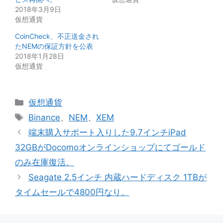
2018年3月9日
仮想通貨
CoinCheck、不正送金され
たNEMの保証方針を公表
2018年1月28日
仮想通貨
カ
仮想通貨
テ
タ
Binance
、
NEM
、
XEM
ゴ
グ
端末購入サポート入りした9.7インチiPad
リ
32GBがDocomoオンラインショップにてゴールド
ー
のみ在庫復活。
Seagate 2.5インチ 内蔵ハードディスク 1TBが
タイムセールで4800円なり。