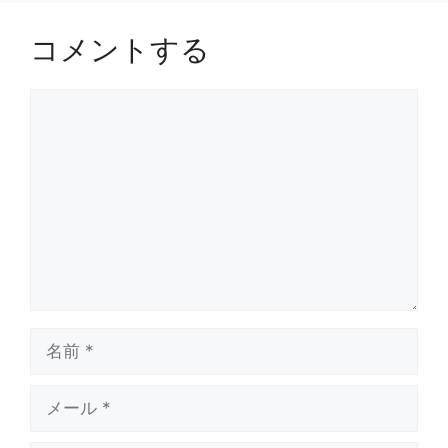
コメントする
コ
メ
ン
ト
名
前
メ
ー
ル