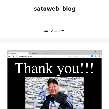
コ
satoweb-blog
ン
テ
ン
ツ
メニュー
へ
ス
キ
ッ
プ