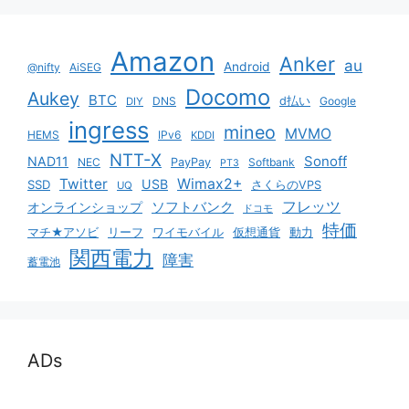
Amazon
Anker
au
Android
@nifty
AiSEG
Docomo
Aukey
BTC
DNS
d払い
Google
DIY
ingress
mineo
MVMO
HEMS
IPv6
KDDI
NTT-X
Sonoff
NAD11
NEC
PayPay
Softbank
PT3
Twitter
Wimax2+
USB
SSD
さくらのVPS
UQ
ソフトバンク
フレッツ
オンラインショップ
ドコモ
特価
マチ★アソビ
リーフ
ワイモバイル
仮想通貨
動力
関西電力
障害
蓄電池
ADs