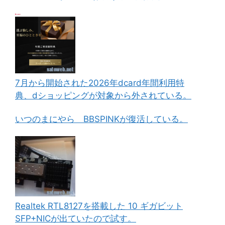
7月から開始された2026年dcard年間利用特
典、dショッピングが対象から外されている。
いつのまにやら BBSPINKが復活している。
Realtek RTL8127を搭載した 10 ギガビット
SFP+NICが出ていたので試す。