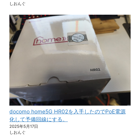
しおんぐ
docomo home5G HR02を入手したのでPoE電源
化して予備回線にする。
2025年5月17日
しおんぐ