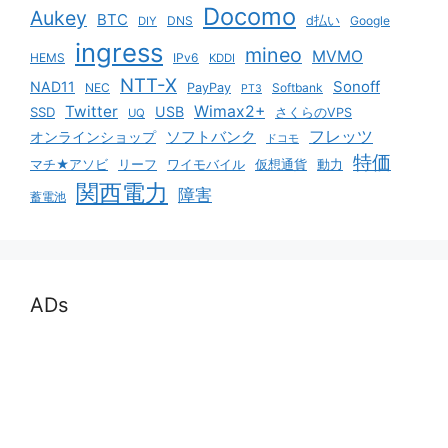
Docomo
Aukey
BTC
DNS
d払い
Google
DIY
ingress
mineo
MVMO
HEMS
IPv6
KDDI
NTT-X
Sonoff
NAD11
NEC
PayPay
Softbank
PT3
Twitter
Wimax2+
USB
SSD
さくらのVPS
UQ
ソフトバンク
フレッツ
オンラインショップ
ドコモ
特価
マチ★アソビ
リーフ
ワイモバイル
仮想通貨
動力
関西電力
障害
蓄電池
ADs