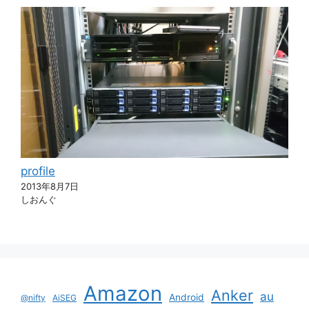
profile
2013年8月7日
しおんぐ
Amazon
Anker
au
Android
@nifty
AiSEG