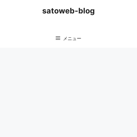
コ
satoweb-blog
ン
テ
ン
ツ
メニュー
へ
ス
キ
ッ
プ