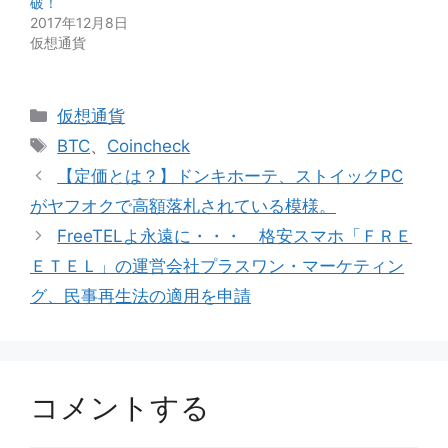
破！
2017年12月8日
仮想通貨
カ
仮想通貨
テ
タ
BTC
、
Coincheck
ゴ
グ
【定価とは？】ドンキホーテ、ストイックPC
リ
がヤフオクで高額落札されている模様。
ー
FreeTELよ永遠に・・・ 格安スマホ「ＦＲＥ
ＥＴＥＬ」の運営会社プラスワン・マーケティン
グ、民事再生法の適用を申請
コメントする