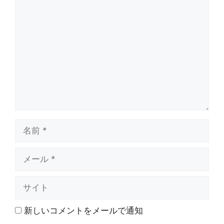
コ
メ
ン
ト
名
前
メ
ー
ル
サ
イ
ト
新しいコメントをメールで通知