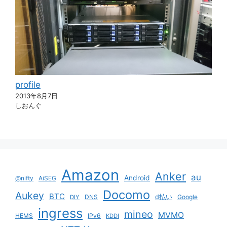
profile
2013年8月7日
しおんぐ
Amazon
Anker
au
Android
@nifty
AiSEG
Docomo
Aukey
BTC
DNS
d払い
Google
DIY
ingress
mineo
MVMO
HEMS
IPv6
KDDI