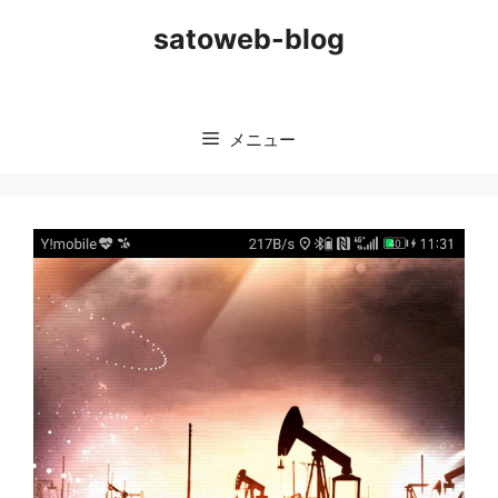
コ
satoweb-blog
ン
テ
ン
ツ
メニュー
へ
ス
キ
ッ
プ