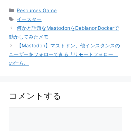
カ
Resources Game
テ
タ
イースター
ゴ
グ
何かと話題なMastodonをDebianonDockerで
リ
動かしてみたメモ
ー
【Mastodon】マストドン、他インスタンスの
ユーザーをフォローできる「リモートフォロー」
の仕方。
コメントする
コ
メ
ン