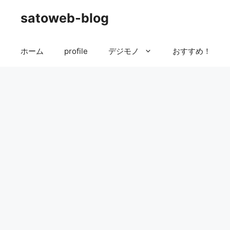
コ
satoweb-blog
ン
テ
ン
ホーム
profile
デジモノ
おすすめ！
ツ
へ
ス
キ
ッ
プ