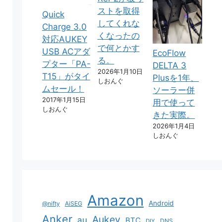
ストを取得
Quick
してくれな
Charge 3.0
くなったの
対応AUKEY
で何とかす
USB ACアダ
EcoFlow
る。
プター「PA-
DELTA 3
2026年1月10日
T15」がタイ
Plusを1年、
しおんぐ
ムセール！
ソーラー併
2017年1月15日
用で使って
しおんぐ
きた実際。
2026年1月4日
しおんぐ
Amazon
Android
@nifty
AiSEG
Anker
Aukey
au
BTC
DNS
DIY