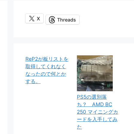
X
Threads
ReP2が板リストを
取得してくれなく
なったので何とか
する。
PS5の選別落
ち？ AMD BC
250 マイニングカ
ードを入手してみ
た