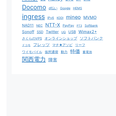
Docomo
d払い
Google
HEMS
ingress
mineo
MVMO
IPv6
KDDI
NTT-X
NAD11
NEC
PayPay
Softbank
PT3
Sonoff
Twitter
Wimax2+
USB
SSD
UQ
ソフトバンク
オンラインショップ
さくらのVPS
フレッツ
マチ★アソビ
リーフ
ドコモ
特価
ワイモバイル
仮想通貨
動力
蓄電池
関西電力
障害