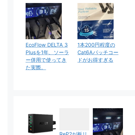
EcoFlow DELTA 3
1本200円程度の
Plusを1年、ソーラ
Cat6Aパッチコー
ー併用で使ってき
ドがお得すぎる
た実際。
ReP2が板リ