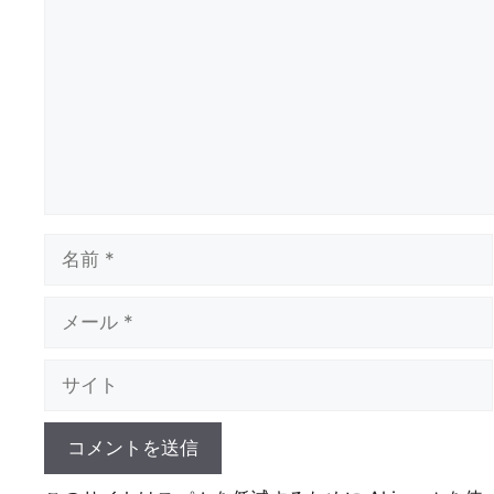
メ
ン
ト
名
前
メ
ー
ル
サ
イ
ト