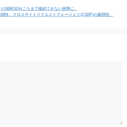
より06時30分ごろまで接続できない状態に。
脆弱性、クロスサイトリクエストフォージェリ(CSRF)の脆弱性、