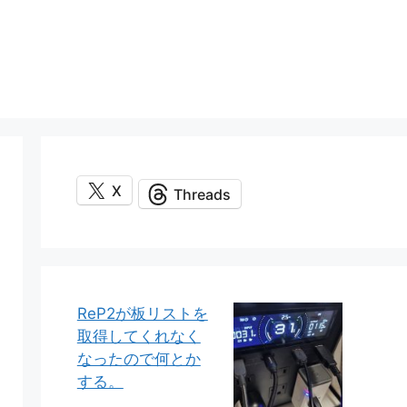
X
Threads
ReP2が板リストを
取得してくれなく
なったので何とか
する。