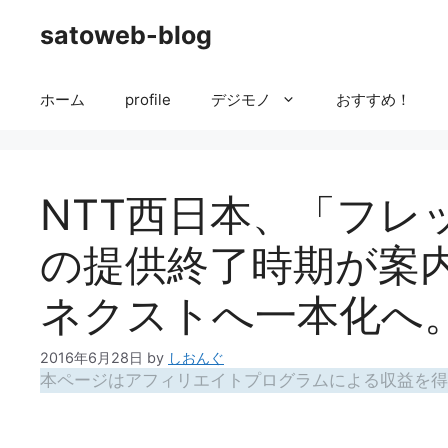
コ
satoweb-blog
ン
テ
ン
ホーム
profile
デジモノ
おすすめ！
ツ
へ
ス
キ
NTT西日本、「フレ
ッ
プ
の提供終了時期が案
ネクストへ一本化へ
2016年6月28日
by
しおんぐ
本ページはアフィリエイトプログラムによる収益を得