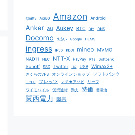
Amazon
Android
@nifty
AiSEG
Anker
Aukey
au
BTC
DNS
DIY
Docomo
d払い
Google
HEMS
ingress
mineo
MVMO
IPv6
KDDI
NTT-X
NAD11
NEC
PayPay
Softbank
PT3
Sonoff
Twitter
Wimax2+
USB
SSD
UQ
ソフトバンク
オンラインショップ
さくらのVPS
フレッツ
マチ★アソビ
リーフ
ドコモ
特価
ワイモバイル
仮想通貨
動力
蓄電池
関西電力
障害