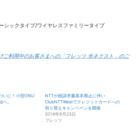
イプ/ベーシックタイプ/ワイヤレスファミリータイプ
びご利用中のお客さまへの「フレッツ 光ネクスト」のご
ついに！小型ONU
NTTが紙請求書基本廃止に伴い
始へ。
ClubNTTWestでクレジットカードへの
切り替えキャンペーンを開催
2014年9月23日
フレッツ