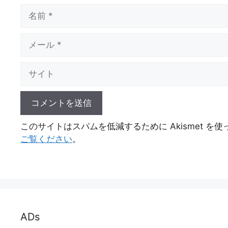
名
前
メ
ー
ル
サ
イ
ト
このサイトはスパムを低減するために Akismet を
ご覧ください
。
ADs