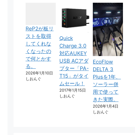
ReP2が板リ
ストを取得
Quick
してくれな
Charge 3.0
くなったの
対応AUKEY
で何とかす
USB ACアダ
EcoFlow
る。
プター「PA-
DELTA 3
2026年1月10日
T15」がタイ
Plusを1年、
しおんぐ
ムセール！
ソーラー併
2017年1月15日
用で使って
しおんぐ
きた実際。
2026年1月4日
しおんぐ