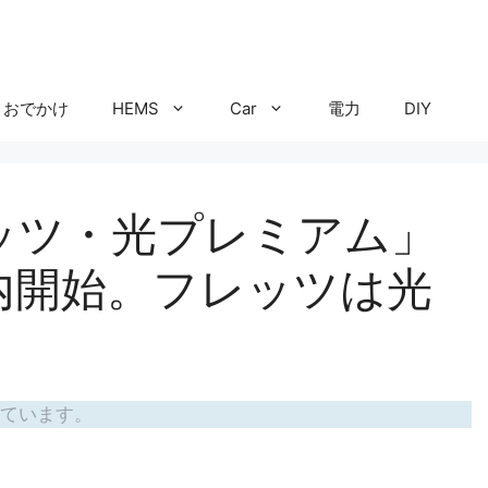
おでかけ
HEMS
Car
電力
DIY
ッツ・光プレミアム」
内開始。フレッツは光
。
ています。