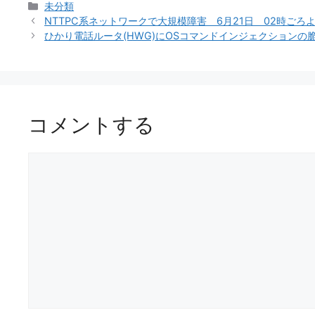
カ
未分類
テ
NTTPC系ネットワークで大規模障害 6月21日 02時ごろ
ゴ
ひかり電話ルータ(HWG)にOSコマンドインジェクションの
リ
ー
コメントする
コ
メ
ン
ト