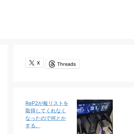
X
Threads
ReP2が板リストを
取得してくれなく
なったので何とか
する。