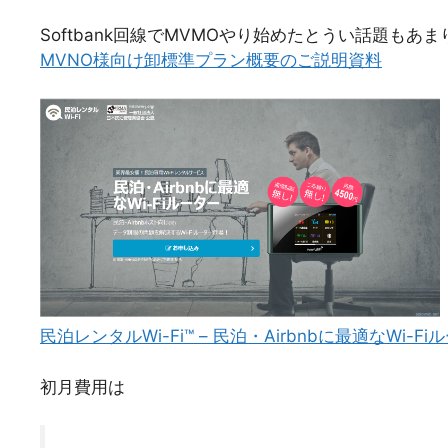
Softbank回線でMVMOやり始めたとうい話題もあ
MVNO様向け卸標準プラン概要のご説明資料
民泊レンタルWi-Fi™ – 民泊・Airbnbに最適なWi-Fi
初月費用は