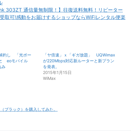
ル
tBank 303ZT 通信量無制限！】往復送料無料！リピーター
日受取可!感動をお届けするショップならWiFiレンタル便楽
解約し 「光ポー
「ヤ倍速」ｘ「ギガ放題」 UQWimax
と eoモバイル
が220Mbps対応新ルーターと新プラン
込み
を発表。
2015年1月15日
WiMax
B-Y2 （ブラック）を購入してみた。