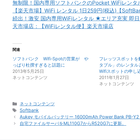
無制限！国内専用ソフトバンクのPocket WiFiレンタ
【楽天市場】WiFi レンタル 1日259円(税込)【Sof
続出！激安 国内専用WiFiレンタル ★エリア充実 即
天市場店：【WiFiレンタル便】楽天市場店
関連
ソフトバンク Wifi-Spotの営業が や
フレッツスポットを
っぱり杜撰すぎると話題に
タブル」のレンタル
2013年5月25日
Wifiスポットの申し
ネットコンテンツ
2011年1月27日
ネットコンテンツ
カ
ネットコンテンツ
テ
タ
Softbank
ゴ
グ
Aukey モバイルバッテリー 16000mAh Power Bank P
リ
自宅ファイルサーバをML110G7からR520G7に更新。
ー