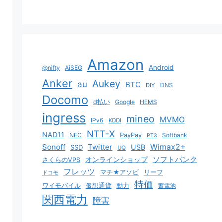
Amazon
Android
@nifty
AiSEG
Anker
Aukey
au
BTC
DNS
DIY
Docomo
d払い
Google
HEMS
ingress
mineo
MVMO
IPv6
KDDI
NTT-X
NAD11
NEC
PayPay
Softbank
PT3
Sonoff
Twitter
Wimax2+
USB
SSD
UQ
ソフトバンク
オンラインショップ
さくらのVPS
フレッツ
マチ★アソビ
リーフ
ドコモ
特価
ワイモバイル
仮想通貨
動力
蓄電池
関西電力
障害