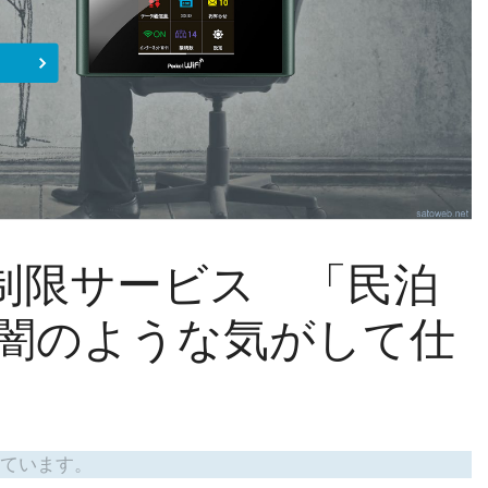
無制限サービス 「民泊
」が闇のような気がして仕
ています。