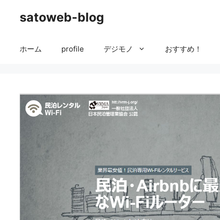
コ
satoweb-blog
ン
テ
ン
ホーム
profile
デジモノ
おすすめ！
ツ
へ
ス
キ
ッ
プ