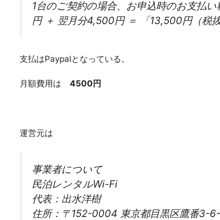
1台のご契約の場合、お申込時のお支払い料金は
円 ＋ 翌月分4,500円 ＝ 「13,500
支払はPaypalとなっている。
月額費用は
4500円
運営元は
事業者について
民泊レンタルWi-Fi
代表：出水洋樹
住所：〒152-0004 東京都目黒区鷹番3-6