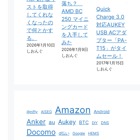
落ち？
ストを取得
Quick
AMD BC
してくれな
Charge 3.0
250 マイニ
くなったの
対応AUKEY
ングカード
で何とかす
USB ACアダ
を入手して
る。
プター「PA-
みた
2026年1月10日
T15」がタイ
2026年1月9日
しおんぐ
しおんぐ
ムセール！
2017年1月15日
しおんぐ
Amazon
Android
@nifty
AiSEG
Anker
Aukey
au
BTC
DNS
DIY
Docomo
d払い
Google
HEMS