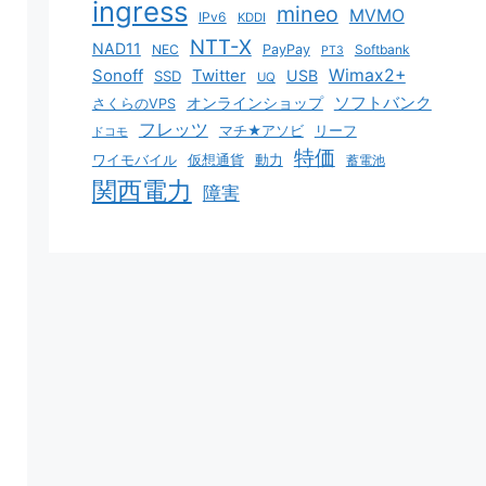
ingress
mineo
MVMO
IPv6
KDDI
NTT-X
NAD11
NEC
PayPay
Softbank
PT3
Sonoff
Twitter
Wimax2+
USB
SSD
UQ
ソフトバンク
オンラインショップ
さくらのVPS
フレッツ
マチ★アソビ
リーフ
ドコモ
特価
ワイモバイル
仮想通貨
動力
蓄電池
関西電力
障害