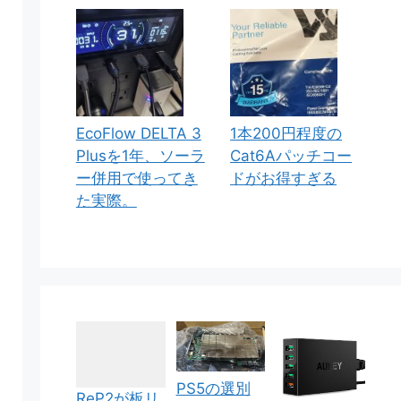
EcoFlow DELTA 3
1本200円程度の
Plusを1年、ソーラ
Cat6Aパッチコー
ー併用で使ってき
ドがお得すぎる
た実際。
PS5の選別
ReP2が板リ