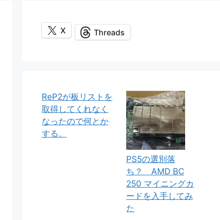
X
Threads
ReP2が板リストを
取得してくれなく
なったので何とか
する。
PS5の選別落
ち？ AMD BC
250 マイニングカ
ードを入手してみ
た