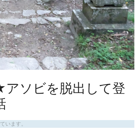
★アソビを脱出して登
話
ています。