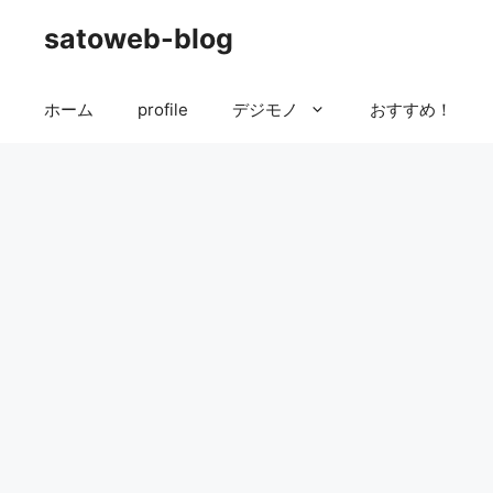
コ
satoweb-blog
ン
テ
ン
ホーム
profile
デジモノ
おすすめ！
ツ
へ
ス
キ
ッ
プ