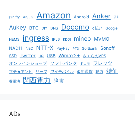
Amazon
Anker
au
Android
@nifty
AiSEG
Docomo
Aukey
BTC
DNS
d払い
Google
DIY
ingress
mineo
MVMO
HEMS
IPv6
KDDI
NTT-X
Sonoff
NAD11
NEC
PayPay
Softbank
PT3
Twitter
Wimax2+
USB
SSD
さくらのVPS
UQ
ソフトバンク
フレッツ
オンラインショップ
ドコモ
特価
マチ★アソビ
リーフ
ワイモバイル
仮想通貨
動力
関西電力
障害
蓄電池
ADs