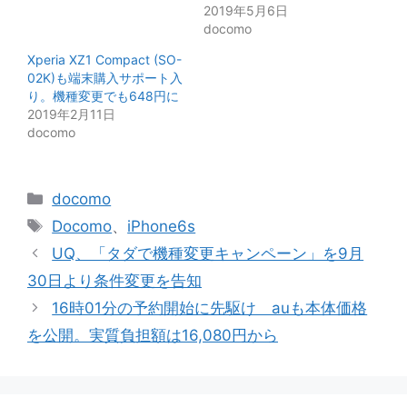
2019年5月6日
docomo
Xperia XZ1 Compact (SO-
02K)も端末購入サポート入
り。機種変更でも648円に
2019年2月11日
docomo
カ
docomo
テ
タ
Docomo
、
iPhone6s
ゴ
グ
UQ、「タダで機種変更キャンペーン」を9月
リ
30日より条件変更を告知
ー
16時01分の予約開始に先駆け auも本体価格
を公開。実質負担額は16,080円から