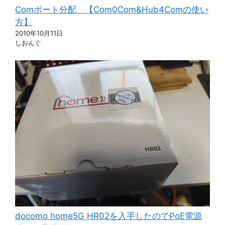
Comポート分配 【Com0Com&Hub4Comの使い
方】
2010年10月11日
しおんぐ
docomo home5G HR02を入手したのでPoE電源