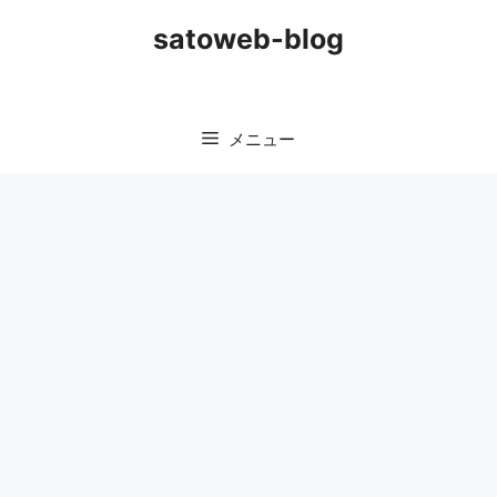
コ
satoweb-blog
ン
テ
ン
ツ
メニュー
へ
ス
キ
ッ
プ