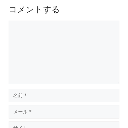
コメントする
コ
メ
ン
ト
名
前
メ
ー
ル
サ