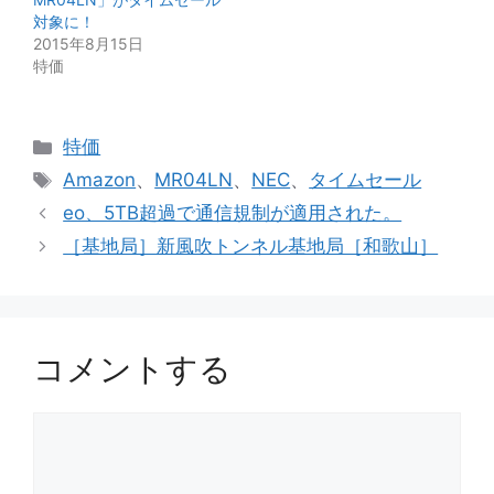
対象に！
2015年8月15日
特価
カ
特価
テ
タ
Amazon
、
MR04LN
、
NEC
、
タイムセール
ゴ
グ
eo、5TB超過で通信規制が適用された。
リ
［基地局］新風吹トンネル基地局［和歌山］
ー
コメントする
コ
メ
ン