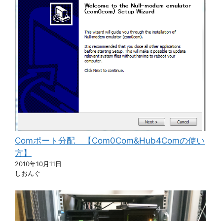
Comポート分配 【Com0Com&Hub4Comの使い
方】
2010年10月11日
しおんぐ