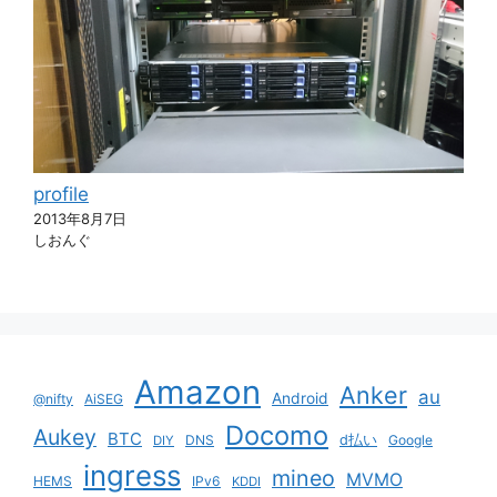
profile
2013年8月7日
しおんぐ
Amazon
Anker
au
Android
@nifty
AiSEG
Docomo
Aukey
BTC
DNS
d払い
Google
DIY
ingress
mineo
MVMO
HEMS
IPv6
KDDI