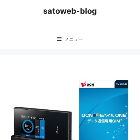
コ
satoweb-blog
ン
テ
ン
ツ
メニュー
へ
ス
キ
ッ
プ