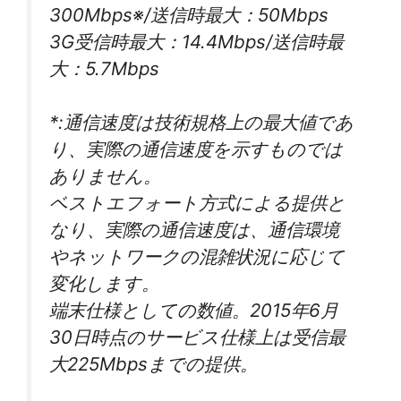
300Mbps※/送信時最大：50Mbps
3G受信時最大：14.4Mbps/送信時最
大：5.7Mbps
*:通信速度は技術規格上の最大値であ
り、実際の通信速度を示すものでは
ありません。
ベストエフォート方式による提供と
なり、実際の通信速度は、通信環境
やネットワークの混雑状況に応じて
変化します。
端末仕様としての数値。2015年6月
30日時点のサービス仕様上は受信最
大225Mbpsまでの提供。