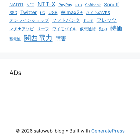
NTT-X
Sonoff
NAD11
NEC
PayPay
Softbank
PT3
Twitter
Wimax2+
USB
SSD
さくらのVPS
UQ
ソフトバンク
フレッツ
オンラインショップ
ドコモ
特価
マチ★アソビ
リーフ
ワイモバイル
仮想通貨
動力
関西電力
障害
蓄電池
ADs
© 2026 satoweb-blog
• Built with
GeneratePress