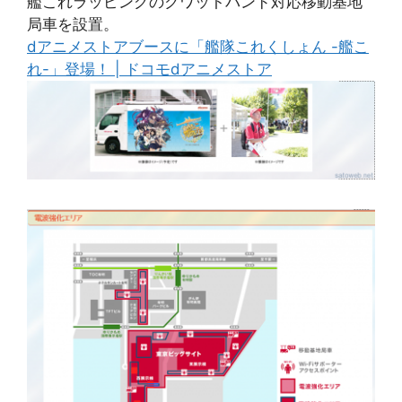
艦これラッピングのクワットバンド対応移動基地
局車を設置。
dアニメストアブースに「艦隊これくしょん -艦こ
れ-」登場！ | ドコモdアニメストア