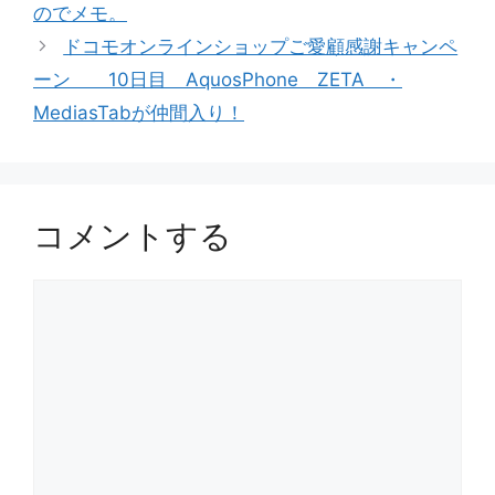
のでメモ。
ー
ドコモオンラインショップご愛顧感謝キャンペ
ーン 10日目 AquosPhone ZETA ・
MediasTabが仲間入り！
コメントする
コ
メ
ン
ト