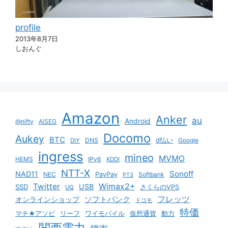
profile
2013年8月7日
しおんぐ
Amazon
Anker
au
Android
@nifty
AiSEG
Docomo
Aukey
BTC
DNS
d払い
Google
DIY
ingress
mineo
MVMO
HEMS
IPv6
KDDI
NTT-X
Sonoff
NAD11
NEC
PayPay
Softbank
PT3
Twitter
Wimax2+
USB
SSD
さくらのVPS
UQ
ソフトバンク
フレッツ
オンラインショップ
ドコモ
特価
マチ★アソビ
リーフ
ワイモバイル
仮想通貨
動力
関西電力