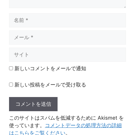
名
前
メ
ー
ル
サ
イ
ト
新しいコメントをメールで通知
新しい投稿をメールで受け取る
このサイトはスパムを低減するために Akismet を
使っています。
コメントデータの処理方法の詳細
はこちらをご覧ください
。