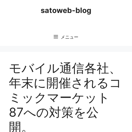
コ
satoweb-blog
ン
テ
ン
ツ
メニュー
へ
ス
キ
ッ
モバイル通信各社、
プ
年末に開催されるコ
ミックマーケット
87への対策を公
開。