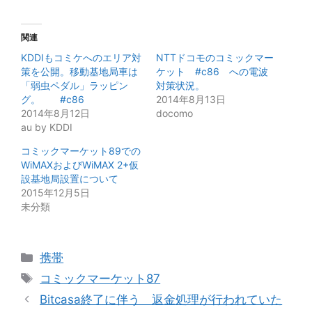
関連
KDDIもコミケへのエリア対
NTTドコモのコミックマー
策を公開。移動基地局車は
ケット #c86 への電波
「弱虫ペダル」ラッピン
対策状況。
グ。 #c86
2014年8月13日
2014年8月12日
docomo
au by KDDI
コミックマーケット89での
WiMAXおよびWiMAX 2+仮
設基地局設置について
2015年12月5日
未分類
カ
携帯
テ
タ
コミックマーケット87
ゴ
グ
Bitcasa終了に伴う 返金処理が行われていた
リ