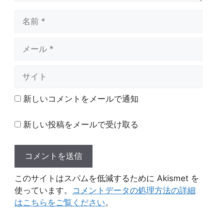
名
前
メ
ー
ル
サ
イ
ト
新しいコメントをメールで通知
新しい投稿をメールで受け取る
このサイトはスパムを低減するために Akismet を
使っています。
コメントデータの処理方法の詳細
はこちらをご覧ください
。