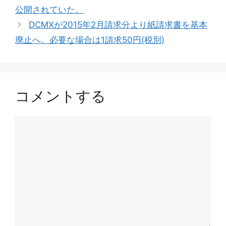
公開されていた。
ー
DCMXが2015年2月請求分より紙請求書を基本
廃止へ。必要な場合は1請求50円(税別)
コメントする
コ
メ
ン
ト