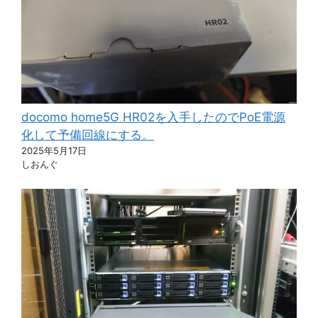
docomo home5G HR02を入手したのでPoE電源
化して予備回線にする。
2025年5月17日
しおんぐ