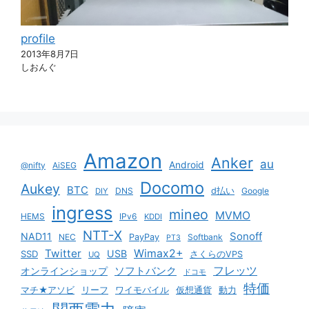
profile
2013年8月7日
しおんぐ
Amazon
Anker
au
Android
@nifty
AiSEG
Docomo
Aukey
BTC
DNS
d払い
Google
DIY
ingress
mineo
MVMO
HEMS
IPv6
KDDI
NTT-X
Sonoff
NAD11
NEC
PayPay
Softbank
PT3
Twitter
Wimax2+
USB
SSD
さくらのVPS
UQ
ソフトバンク
フレッツ
オンラインショップ
ドコモ
特価
マチ★アソビ
リーフ
ワイモバイル
仮想通貨
動力