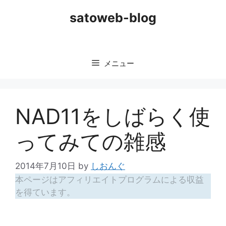
コ
satoweb-blog
ン
テ
ン
ツ
メニュー
へ
ス
キ
ッ
NAD11をしばらく使
プ
ってみての雑感
2014年7月10日
by
しおんぐ
本ページはアフィリエイトプログラムによる収益
を得ています。