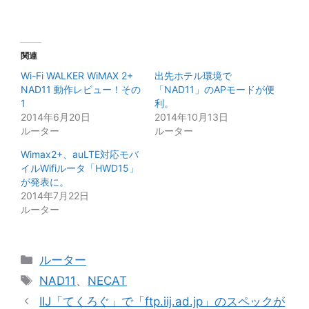
関連
Wi-Fi WALKER WiMAX 2+
出先ホテル環境で
NAD11 動作レビュー！その
「NAD11」のAPモードが便
1
利。
2014年6月20日
2014年10月13日
ルーター
ルーター
Wimax2+、auLTE対応モバ
イルWifiルータ「HWD15」
が発表に。
2014年7月22日
ルーター
カ
ルーター
テ
タ
NAD11
、
NECAT
ゴ
グ
IIJ「てくろぐ」で「ftp.iij.ad.jp」のスペックが
リ