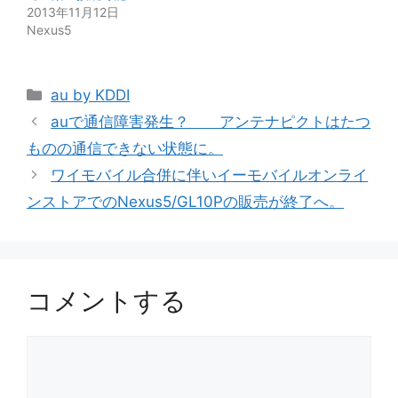
2013年11月12日
Nexus5
カ
au by KDDI
テ
auで通信障害発生？ アンテナピクトはたつ
ゴ
ものの通信できない状態に。
リ
ワイモバイル合併に伴いイーモバイルオンライ
ー
ンストアでのNexus5/GL10Pの販売が終了へ。
コメントする
コ
メ
ン