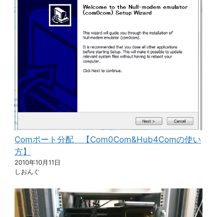
Comポート分配 【Com0Com&Hub4Comの使い
方】
2010年10月11日
しおんぐ