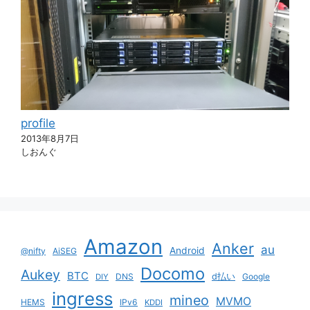
profile
2013年8月7日
しおんぐ
Amazon
Anker
au
Android
@nifty
AiSEG
Docomo
Aukey
BTC
DNS
d払い
Google
DIY
ingress
mineo
MVMO
HEMS
IPv6
KDDI