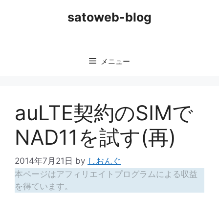
コ
satoweb-blog
ン
テ
ン
ツ
メニュー
へ
ス
キ
ッ
auLTE契約のSIMで
プ
NAD11を試す(再)
2014年7月21日
by
しおんぐ
本ページはアフィリエイトプログラムによる収益
を得ています。