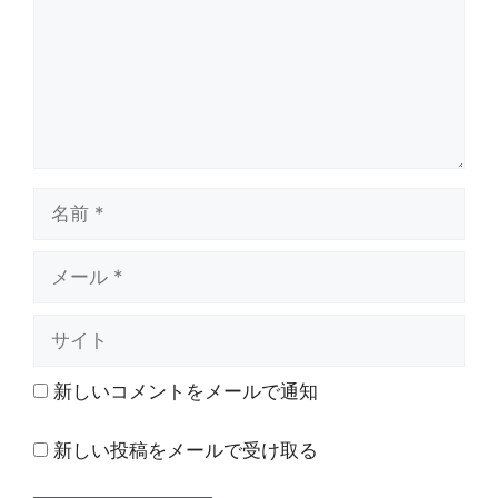
ト
名
前
メ
ー
ル
サ
イ
ト
新しいコメントをメールで通知
新しい投稿をメールで受け取る