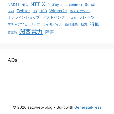
NTT-X
Sonoff
NAD11
NEC
PayPay
Softbank
PT3
Twitter
Wimax2+
USB
SSD
さくらのVPS
UQ
ソフトバンク
フレッツ
オンラインショップ
ドコモ
特価
マチ★アソビ
リーフ
ワイモバイル
仮想通貨
動力
関西電力
障害
蓄電池
ADs
© 2026 satoweb-blog
• Built with
GeneratePress