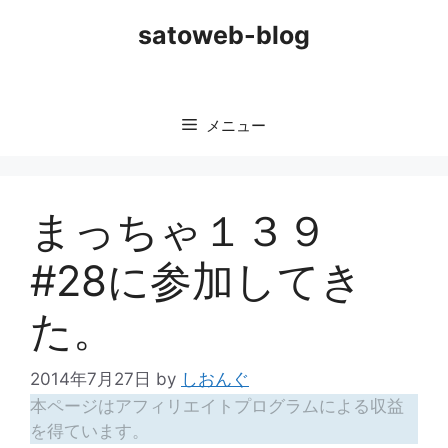
コ
satoweb-blog
ン
テ
ン
ツ
メニュー
へ
ス
キ
ッ
まっちゃ１３９
プ
#28に参加してき
た。
2014年7月27日
by
しおんぐ
本ページはアフィリエイトプログラムによる収益
を得ています。