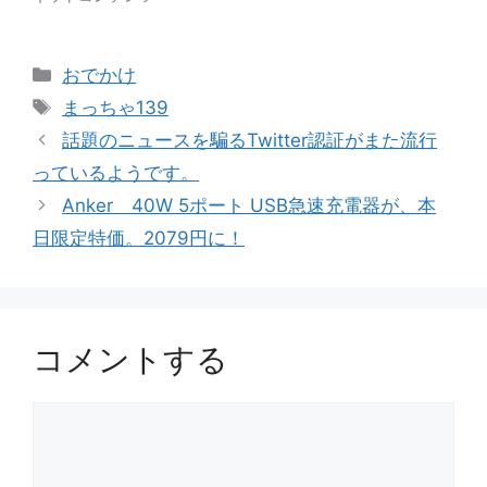
カ
おでかけ
テ
タ
まっちゃ139
ゴ
グ
話題のニュースを騙るTwitter認証がまた流行
リ
っているようです。
ー
Anker 40W 5ポート USB急速充電器が、本
日限定特価。2079円に！
コメントする
コ
メ
ン