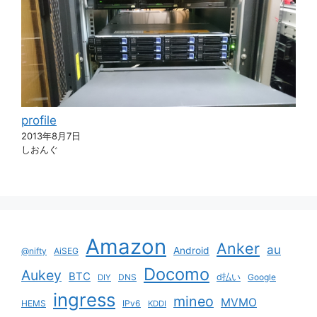
profile
2013年8月7日
しおんぐ
Amazon
Anker
au
Android
@nifty
AiSEG
Docomo
Aukey
BTC
DNS
d払い
Google
DIY
ingress
mineo
MVMO
HEMS
IPv6
KDDI