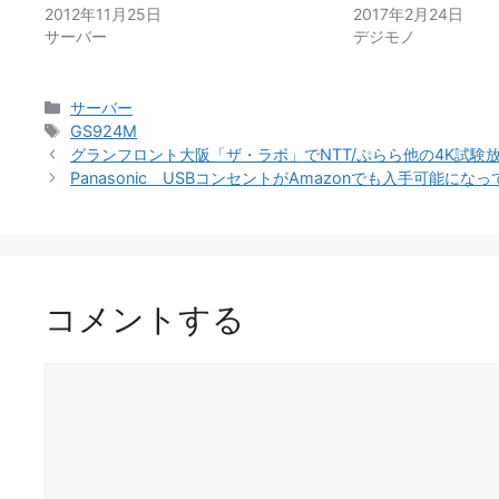
2012年11月25日
2017年2月24日
サーバー
デジモノ
カ
サーバー
テ
タ
GS924M
ゴ
グ
グランフロント大阪「ザ・ラボ」でNTT/ぷらら他の4K試験
リ
Panasonic USBコンセントがAmazonでも入手可能にな
ー
コメントする
コ
メ
ン
ト