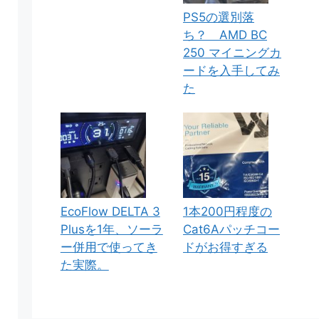
PS5の選別落
ち？ AMD BC
250 マイニングカ
ードを入手してみ
た
EcoFlow DELTA 3
1本200円程度の
Plusを1年、ソーラ
Cat6Aパッチコー
ー併用で使ってき
ドがお得すぎる
た実際。