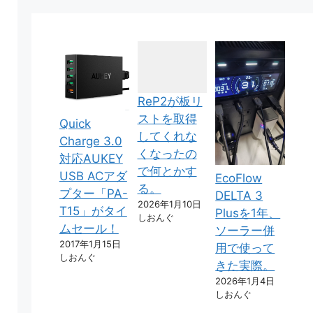
ReP2が板リ
ストを取得
Quick
してくれな
Charge 3.0
くなったの
対応AUKEY
で何とかす
USB ACアダ
EcoFlow
る。
プター「PA-
DELTA 3
2026年1月10日
T15」がタイ
Plusを1年、
しおんぐ
ムセール！
ソーラー併
2017年1月15日
用で使って
しおんぐ
きた実際。
2026年1月4日
しおんぐ