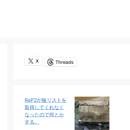
X
Threads
ReP2が板リストを
取得してくれなく
なったので何とか
する。