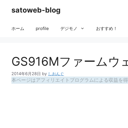
コ
satoweb-blog
ン
テ
ン
ホーム
profile
デジモノ
おすすめ！
ツ
へ
ス
キ
GS916Mファーム
ッ
プ
2014年6月28日
by
しおんぐ
本ページはアフィリエイトプログラムによる収益を得