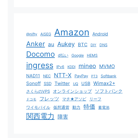
Amazon
Android
@nifty
AiSEG
Anker
Aukey
au
BTC
DNS
DIY
Docomo
d払い
Google
HEMS
ingress
mineo
MVMO
IPv6
KDDI
NTT-X
NAD11
NEC
PayPay
Softbank
PT3
Sonoff
Twitter
Wimax2+
USB
SSD
UQ
ソフトバンク
オンラインショップ
さくらのVPS
フレッツ
マチ★アソビ
リーフ
ドコモ
特価
ワイモバイル
仮想通貨
動力
蓄電池
関西電力
障害