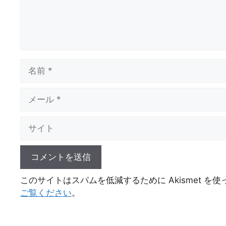
名
前
メ
ー
ル
サ
イ
ト
このサイトはスパムを低減するために Akismet を
ご覧ください
。