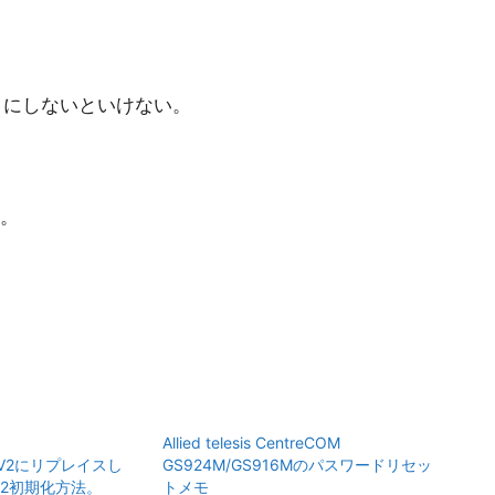
ようにしないといけない。
。
Allied telesis CentreCOM
4MV2にリプレイスし
GS924M/GS916Mのパスワードリセッ
V2初期化方法。
トメモ