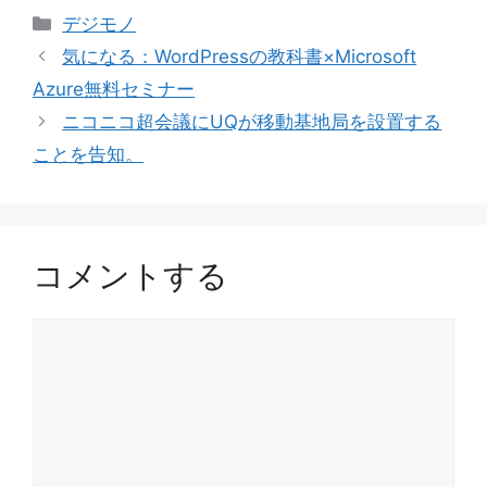
カ
デジモノ
テ
気になる：WordPressの教科書×Microsoft
ゴ
Azure無料セミナー
リ
ニコニコ超会議にUQが移動基地局を設置する
ー
ことを告知。
コメントする
コ
メ
ン
ト