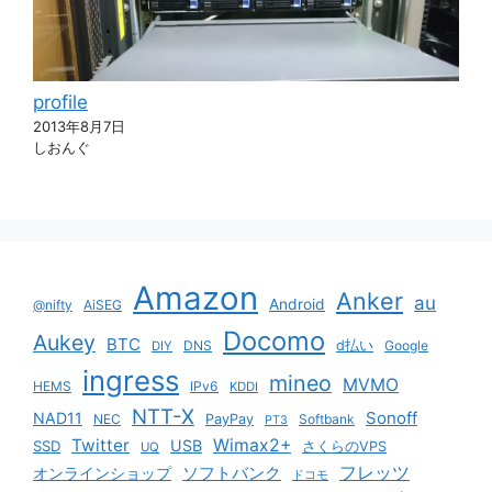
profile
2013年8月7日
しおんぐ
Amazon
Anker
au
Android
@nifty
AiSEG
Docomo
Aukey
BTC
DNS
d払い
Google
DIY
ingress
mineo
MVMO
HEMS
IPv6
KDDI
NTT-X
Sonoff
NAD11
NEC
PayPay
Softbank
PT3
Twitter
Wimax2+
USB
SSD
さくらのVPS
UQ
ソフトバンク
フレッツ
オンラインショップ
ドコモ