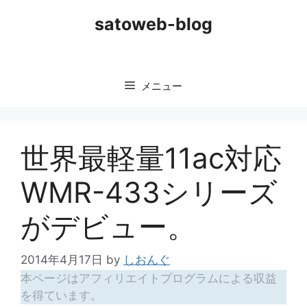
コ
satoweb-blog
ン
テ
ン
ツ
メニュー
へ
ス
キ
ッ
世界最軽量11ac対応
プ
WMR-433シリーズ
がデビュー。
2014年4月17日
by
しおんぐ
本ページはアフィリエイトプログラムによる収益
を得ています。