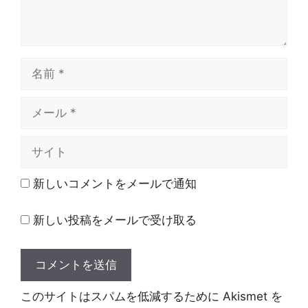
名
前
メ
ー
ル
サ
イ
ト
新しいコメントをメールで通知
新しい投稿をメールで受け取る
このサイトはスパムを低減するために Akismet を