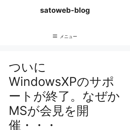
コ
satoweb-blog
ン
テ
ン
ツ
メニュー
へ
ス
キ
ッ
ついに
プ
WindowsXPのサポ
ートが終了。なぜか
MSが会見を開
催・・・