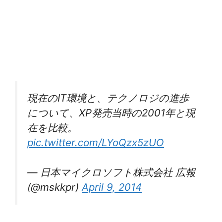
現在のIT環境と、テクノロジの進歩
について、XP発売当時の2001年と現
在を比較。
pic.twitter.com/LYoQzx5zUO
— 日本マイクロソフト株式会社 広報
(@mskkpr)
April 9, 2014