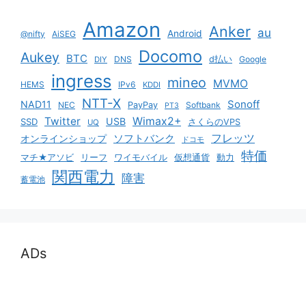
Amazon
Anker
au
Android
@nifty
AiSEG
Docomo
Aukey
BTC
DNS
d払い
Google
DIY
ingress
mineo
MVMO
HEMS
IPv6
KDDI
NTT-X
Sonoff
NAD11
NEC
PayPay
Softbank
PT3
Twitter
Wimax2+
USB
SSD
さくらのVPS
UQ
ソフトバンク
フレッツ
オンラインショップ
ドコモ
特価
マチ★アソビ
リーフ
ワイモバイル
仮想通貨
動力
関西電力
障害
蓄電池
ADs