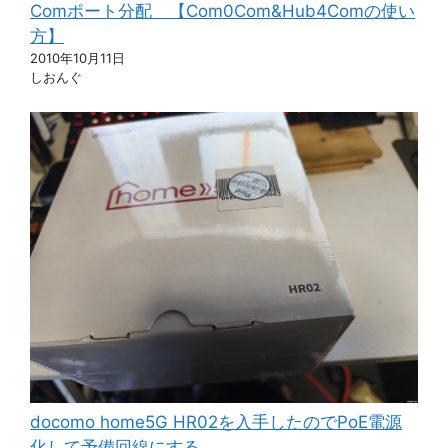
Comポート分配 【Com0Com&Hub4Comの使い
方】
2010年10月11日
しおんぐ
docomo home5G HR02を入手したのでPoE電源
化して予備回線にする。