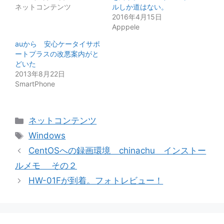
ネットコンテンツ
ルしか道はない。
2016年4月15日
Apppele
auから 安心ケータイサポ
ートプラスの改悪案内がと
どいた
2013年8月22日
SmartPhone
カ
ネットコンテンツ
テ
タ
Windows
ゴ
グ
CentOSへの録画環境 chinachu インストー
リ
ルメモ その２
ー
HW-01Fが到着。フォトレビュー！