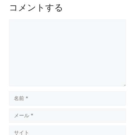
コメントする
コ
メ
ン
ト
名
前
メ
ー
ル
サ