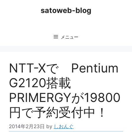
コ
satoweb-blog
ン
テ
ン
ツ
メニュー
へ
ス
キ
ッ
NTT-Xで Pentium
プ
G2120搭載
PRIMERGYが19800
円で予約受付中！
2014年2月23日
by
しおんぐ