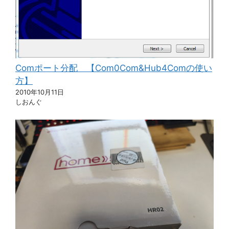
Comポート分配 【Com0Com&Hub4Comの使い
方】
2010年10月11日
しおんぐ