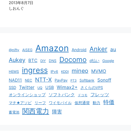
2013年8月7日
しおんぐ
Amazon
Anker
au
Android
@nifty
AiSEG
Docomo
Aukey
BTC
DNS
d払い
Google
DIY
ingress
mineo
MVMO
HEMS
IPv6
KDDI
NTT-X
Sonoff
NAD11
NEC
PayPay
Softbank
PT3
Twitter
Wimax2+
USB
SSD
さくらのVPS
UQ
ソフトバンク
フレッツ
オンラインショップ
ドコモ
特価
マチ★アソビ
リーフ
ワイモバイル
仮想通貨
動力
関西電力
障害
蓄電池