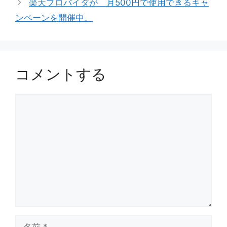
楽天プロバイダが 月500円で使用できるキャ
ー
ンペーンを開催中。
コメントする
コ
メ
ン
ト
名