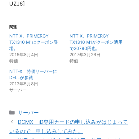
UZJ6]
関連
NTT-X、PRIMERGY
NTT-X、PRIMERGY
TX1310 M1にクーポン登
TX1310 M1がクーポン適用
場。
で20780円也。
2016年8月4日
2017年3月26日
特価
特価
NTT-X 特価サーバーに
DELLが参戦
2013年5月8日
サーバー
カ
サーバー
テ
DCMX iD専用カードの申し込みがはじまって
ゴ
いるので 申し込みしてみた。
リ