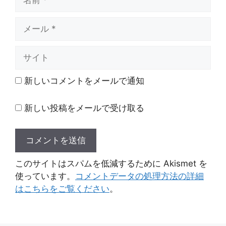
前
メ
ー
ル
サ
イ
ト
新しいコメントをメールで通知
新しい投稿をメールで受け取る
このサイトはスパムを低減するために Akismet を
使っています。
コメントデータの処理方法の詳細
はこちらをご覧ください
。