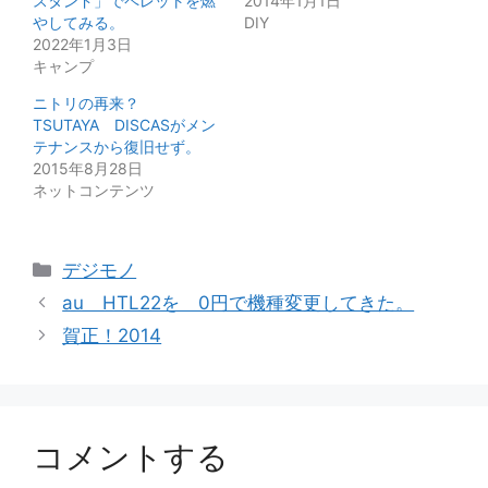
スタンド」でペレットを燃
2014年1月1日
やしてみる。
DIY
2022年1月3日
キャンプ
ニトリの再来？
TSUTAYA DISCASがメン
テナンスから復旧せず。
2015年8月28日
ネットコンテンツ
カ
デジモノ
テ
au HTL22を 0円で機種変更してきた。
ゴ
賀正！2014
リ
ー
コメントする