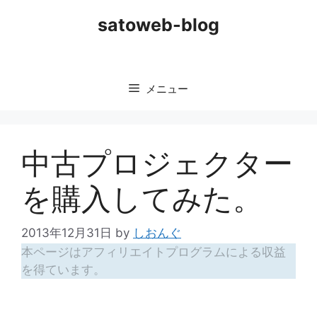
コ
satoweb-blog
ン
テ
ン
ツ
メニュー
へ
ス
キ
ッ
中古プロジェクター
プ
を購入してみた。
2013年12月31日
by
しおんぐ
本ページはアフィリエイトプログラムによる収益
を得ています。