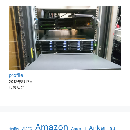
profile
2013年8月7日
しおんぐ
Amazon
Anker
au
Android
@nifty
AiSEG