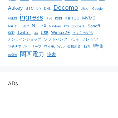
Docomo
Aukey
BTC
DNS
d払い
Google
DIY
ingress
mineo
MVMO
HEMS
IPv6
KDDI
NTT-X
Sonoff
NAD11
NEC
PayPay
Softbank
PT3
Twitter
Wimax2+
USB
SSD
さくらのVPS
UQ
ソフトバンク
フレッツ
オンラインショップ
ドコモ
特価
マチ★アソビ
リーフ
ワイモバイル
仮想通貨
動力
関西電力
障害
蓄電池
ADs