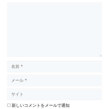
コ
メ
ン
ト
名
前
メ
ー
ル
サ
イ
ト
新しいコメントをメールで通知