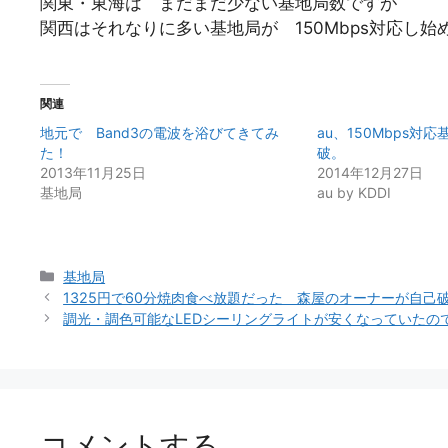
関東・東海は まだまだ少ない基地局数ですが
関西はそれなりに多い基地局が 150Mbps対応し始
関連
地元で Band3の電波を浴びてきてみ
au、150Mbps対応
た！
破。
2013年11月25日
2014年12月27日
基地局
au by KDDI
カ
基地局
テ
1325円で60分焼肉食べ放題だった 森屋のオーナーが自
ゴ
調光・調色可能なLEDシーリングライトが安くなっていたの
リ
ー
コメントする