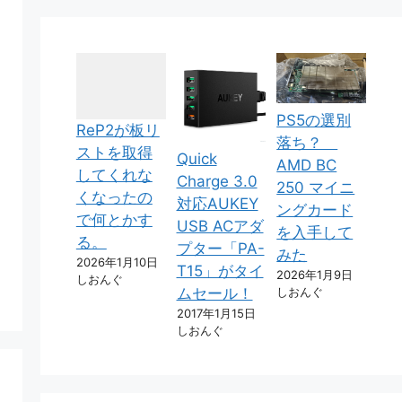
PS5の選別
ReP2が板リ
落ち？
ストを取得
Quick
AMD BC
してくれな
Charge 3.0
250 マイニ
くなったの
対応AUKEY
ングカード
で何とかす
USB ACアダ
を入手して
る。
プター「PA-
みた
2026年1月10日
T15」がタイ
2026年1月9日
しおんぐ
しおんぐ
ムセール！
2017年1月15日
しおんぐ