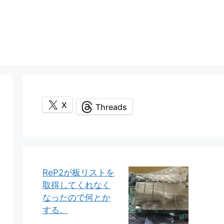
X
Threads
ReP2が板リストを
取得してくれなく
なったので何とか
する。