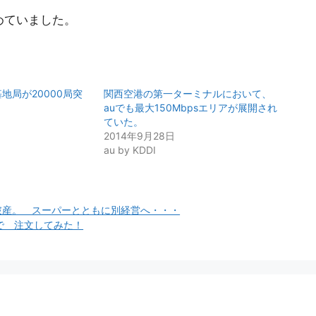
めていました。
基地局が20000局突
関西空港の第一ターミナルにおいて、
auでも最大150Mbpsエリアが展開され
ていた。
2014年9月28日
au by KDDI
己破産。 スーパーとともに別経営へ・・・
で 注文してみた！