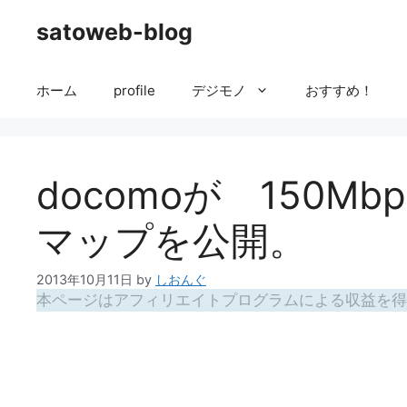
コ
satoweb-blog
ン
テ
ン
ホーム
profile
デジモノ
おすすめ！
ツ
へ
ス
キ
docomoが 150M
ッ
プ
マップを公開。
2013年10月11日
by
しおんぐ
本ページはアフィリエイトプログラムによる収益を得