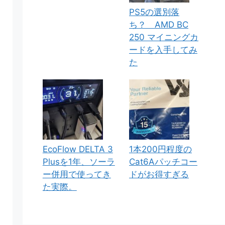
PS5の選別落
ち？ AMD BC
250 マイニングカ
ードを入手してみ
た
EcoFlow DELTA 3
1本200円程度の
Plusを1年、ソーラ
Cat6Aパッチコー
ー併用で使ってき
ドがお得すぎる
た実際。