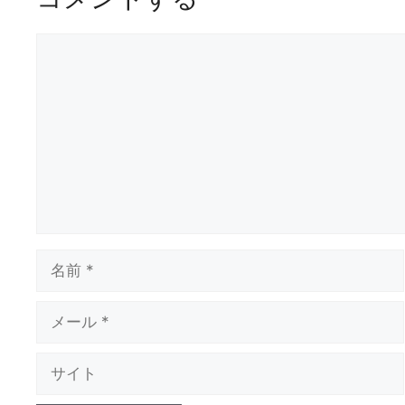
コ
メ
ン
ト
名
前
メ
ー
ル
サ
イ