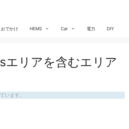
おでかけ
HEMS
Car
電力
DIY
bpsエリアを含むエリア
ています。