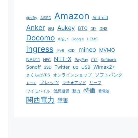
Amazon
Android
@nifty
AiSEG
Anker
Aukey
au
BTC
DNS
DIY
Docomo
d払い
Google
HEMS
ingress
mineo
MVMO
IPv6
KDDI
NTT-X
NAD11
NEC
PayPay
Softbank
PT3
Sonoff
Twitter
Wimax2+
USB
SSD
UQ
ソフトバンク
オンラインショップ
さくらのVPS
フレッツ
マチ★アソビ
リーフ
ドコモ
特価
ワイモバイル
仮想通貨
動力
蓄電池
関西電力
障害