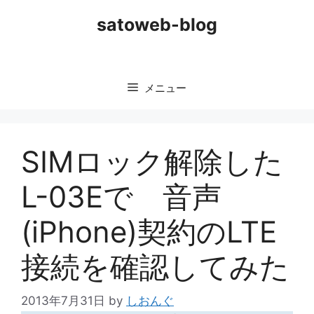
コ
satoweb-blog
ン
テ
ン
ツ
メニュー
へ
ス
キ
ッ
SIMロック解除した
プ
L-03Eで 音声
(iPhone)契約のLTE
接続を確認してみた
2013年7月31日
by
しおんぐ