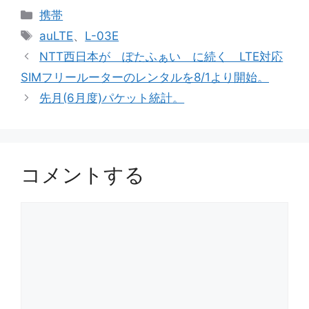
カ
携帯
テ
タ
auLTE
、
L-03E
ゴ
グ
NTT西日本が ぽたふぁい に続く LTE対応
リ
SIMフリールーターのレンタルを8/1より開始。
ー
先月(6月度)パケット統計。
コメントする
コ
メ
ン
ト