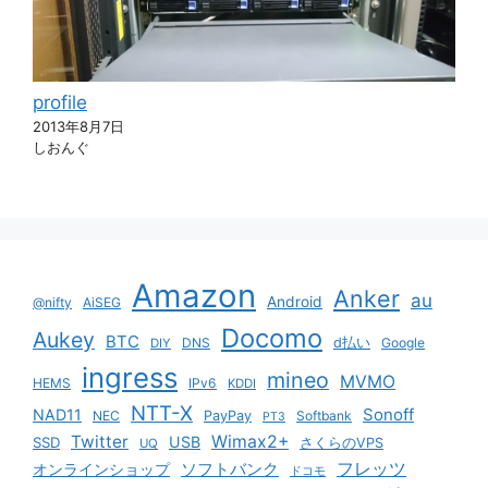
profile
2013年8月7日
しおんぐ
Amazon
Anker
au
Android
@nifty
AiSEG
Docomo
Aukey
BTC
DNS
d払い
Google
DIY
ingress
mineo
MVMO
HEMS
IPv6
KDDI
NTT-X
Sonoff
NAD11
NEC
PayPay
Softbank
PT3
Twitter
Wimax2+
USB
SSD
さくらのVPS
UQ
ソフトバンク
フレッツ
オンラインショップ
ドコモ