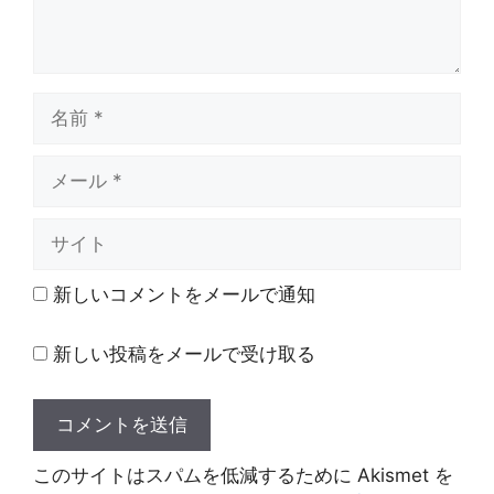
名
前
メ
ー
ル
サ
イ
ト
新しいコメントをメールで通知
新しい投稿をメールで受け取る
このサイトはスパムを低減するために Akismet を