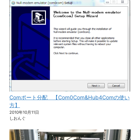
Comポート分配 【Com0Com&Hub4Comの使い
方】
2010年10月11日
しおんぐ