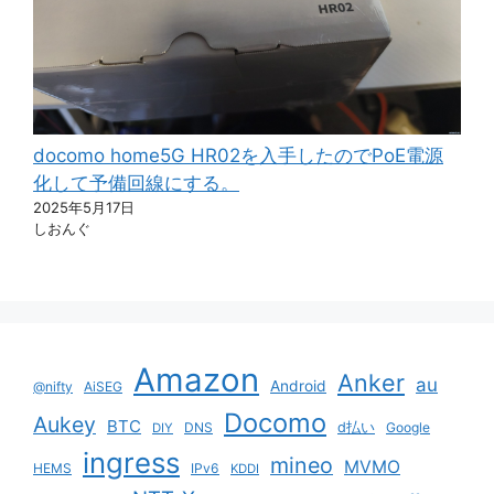
docomo home5G HR02を入手したのでPoE電源
化して予備回線にする。
2025年5月17日
しおんぐ
Amazon
Anker
au
Android
@nifty
AiSEG
Docomo
Aukey
BTC
DNS
d払い
Google
DIY
ingress
mineo
MVMO
HEMS
IPv6
KDDI