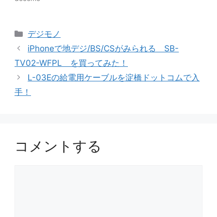
カ
デジモノ
テ
iPhoneで地デジ/BS/CSがみられる SB-
ゴ
TV02-WFPL を買ってみた！
リ
L-03Eの給電用ケーブルを淀橋ドットコムで入
ー
手！
コメントする
コ
メ
ン
ト