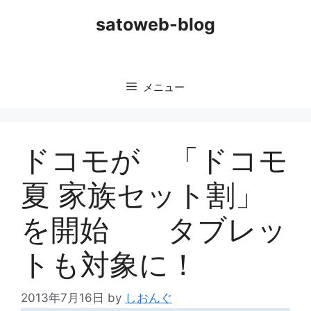
コ
satoweb-blog
ン
テ
ン
ツ
メニュー
へ
ス
キ
ッ
ドコモが 「ドコモ
プ
夏 家族セット割」
を開始 タブレッ
トも対象に！
2013年7月16日
by
しおんぐ