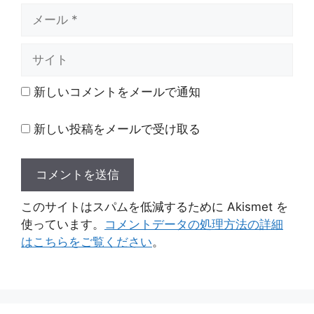
メ
ー
ル
サ
イ
ト
新しいコメントをメールで通知
新しい投稿をメールで受け取る
このサイトはスパムを低減するために Akismet を
使っています。
コメントデータの処理方法の詳細
はこちらをご覧ください
。