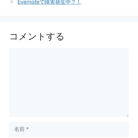
Evernoteで障害発生中？！
ー
コメントする
コ
メ
ン
ト
名
前