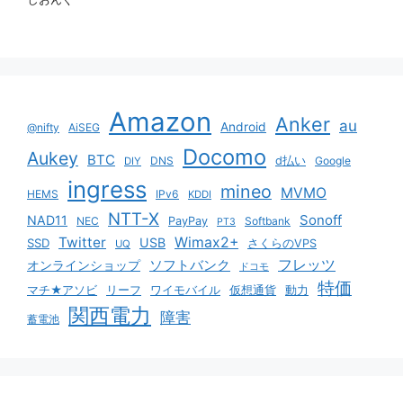
Amazon
Anker
au
Android
@nifty
AiSEG
Docomo
Aukey
BTC
DNS
d払い
Google
DIY
ingress
mineo
MVMO
HEMS
IPv6
KDDI
NTT-X
Sonoff
NAD11
NEC
PayPay
Softbank
PT3
Twitter
Wimax2+
USB
SSD
さくらのVPS
UQ
ソフトバンク
フレッツ
オンラインショップ
ドコモ
特価
マチ★アソビ
リーフ
ワイモバイル
仮想通貨
動力
関西電力
障害
蓄電池