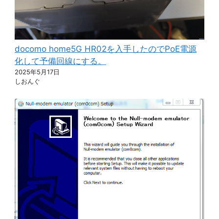
docomo home5G HR02を入手したのでPoE電源
化して予備回線にする。
2025年5月17日
しおんぐ