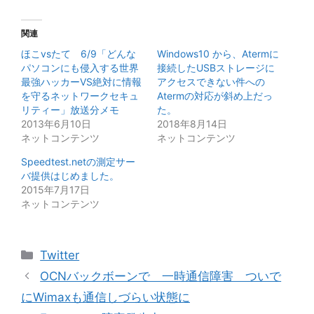
関連
ほこvsたて 6/9「どんな
Windows10 から、Atermに
パソコンにも侵入する世界
接続したUSBストレージに
最強ハッカーVS絶対に情報
アクセスできない件への
を守るネットワークセキュ
Atermの対応が斜め上だっ
リティー」放送分メモ
た。
2013年6月10日
2018年8月14日
ネットコンテンツ
ネットコンテンツ
Speedtest.netの測定サー
バ提供はじめました。
2015年7月17日
ネットコンテンツ
カ
Twitter
テ
OCNバックボーンで 一時通信障害 ついで
ゴ
にWimaxも通信しづらい状態に
リ