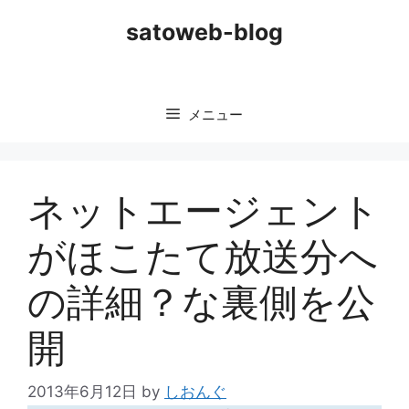
コ
satoweb-blog
ン
テ
ン
ツ
メニュー
へ
ス
キ
ッ
ネットエージェント
プ
がほこたて放送分へ
の詳細？な裏側を公
開
2013年6月12日
by
しおんぐ