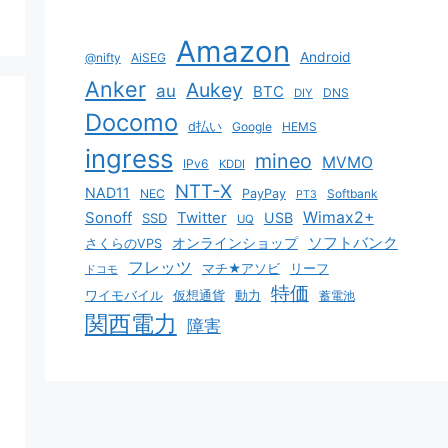
Amazon
Android
@nifty
AiSEG
Anker
Aukey
au
BTC
DNS
DIY
Docomo
d払い
Google
HEMS
ingress
mineo
MVMO
IPv6
KDDI
NTT-X
NAD11
NEC
PayPay
Softbank
PT3
Sonoff
Twitter
Wimax2+
USB
SSD
UQ
ソフトバンク
オンラインショップ
さくらのVPS
フレッツ
マチ★アソビ
リーフ
ドコモ
特価
ワイモバイル
仮想通貨
動力
蓄電池
関西電力
障害