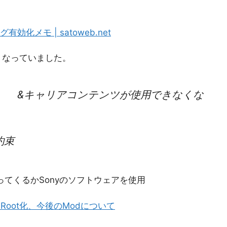
有効化メモ | satoweb.net
なくなっていました。
る &キャリアコンテンツが使用できなくな
約束
らひぱってくるかSonyのソフトウェアを使用
ップデートとRoot化、今後のModについて