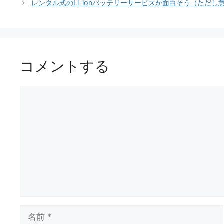
ゴ
レンタル式のLi-ionバッテリーサービスが面白そう（ただ
リ
ー
コメントする
コ
メ
ン
ト
名
前