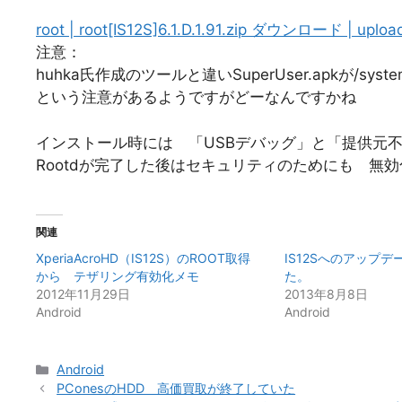
root | root[IS12S]6.1.D.1.91.zip ダウンロード | upload
注意：
huhka氏作成のツールと違いSuperUser.apkが/sy
という注意があるようですがどーなんですかね
インストール時には 「USBデバッグ」と「提供元
Rootdが完了した後はセキュリティのためにも 無
関連
XperiaAcroHD（IS12S）のROOT取得
IS12Sへのアップ
から テザリング有効化メモ
た。
2012年11月29日
2013年8月8日
Android
Android
カ
Android
テ
PConesのHDD 高価買取が終了していた