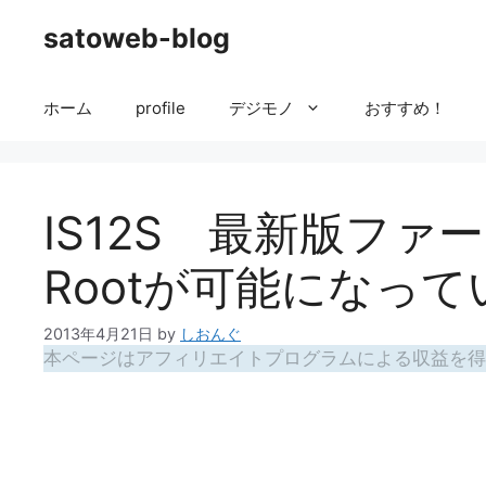
コ
satoweb-blog
ン
テ
ン
ホーム
profile
デジモノ
おすすめ！
ツ
へ
ス
キ
IS12S 最新版フ
ッ
プ
Rootが可能になっ
2013年4月21日
by
しおんぐ
本ページはアフィリエイトプログラムによる収益を得