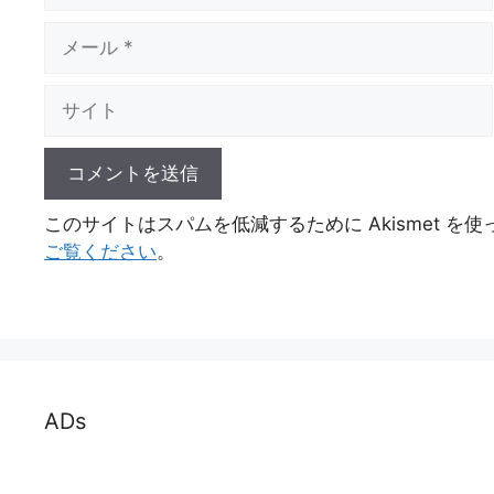
メ
ー
ル
サ
イ
ト
このサイトはスパムを低減するために Akismet を
ご覧ください
。
ADs