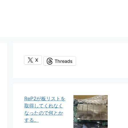
X
Threads
ReP2が板リストを
取得してくれなく
なったので何とか
する。