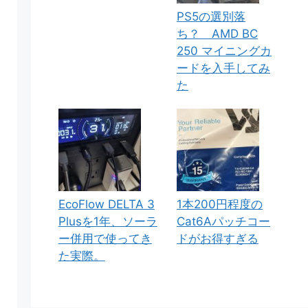
PS5の選別落
ち？ AMD BC
250 マイニングカ
ードを入手してみ
た
EcoFlow DELTA 3
1本200円程度の
Plusを1年、ソーラ
Cat6Aパッチコー
ー併用で使ってき
ドがお得すぎる
た実際。