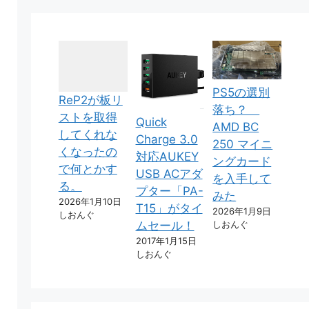
PS5の選別
ReP2が板リ
落ち？
ストを取得
Quick
AMD BC
してくれな
Charge 3.0
250 マイニ
くなったの
対応AUKEY
ングカード
で何とかす
USB ACアダ
を入手して
る。
プター「PA-
みた
2026年1月10日
T15」がタイ
2026年1月9日
しおんぐ
しおんぐ
ムセール！
2017年1月15日
しおんぐ