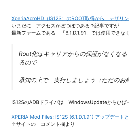
XperiaAcroHD（IS12S）のROOT取得から テザリング
いまだに アクセスがぼつぼつある↑記事ですが
最新ファームである 「6.1.D.1.91」では使用でき
Root化はキャリアからの保証がなくな
るので
承知の上で 実行しましょう（ただのお
IS12SのADBドライバは WindowsUpdateか
XPERIA Mod Files: IS12S (6.1.D.1.91) ア
↑サイトの コメント欄より