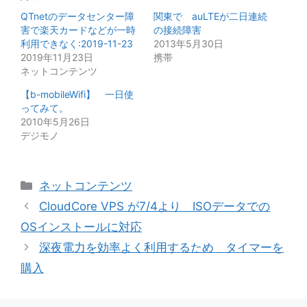
QTnetのデータセンター障
関東で auLTEが二日連続
害で楽天カードなどが一時
の接続障害
利用できなく:2019-11-23
2013年5月30日
2019年11月23日
携帯
ネットコンテンツ
【b-mobileWifi】 一日使
ってみて。
2010年5月26日
デジモノ
カ
ネットコンテンツ
テ
CloudCore VPS が7/4より ISOデータでの
ゴ
OSインストールに対応
リ
深夜電力を効率よく利用するため タイマーを
ー
購入