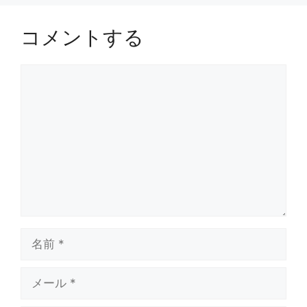
コメントする
コ
メ
ン
ト
名
前
メ
ー