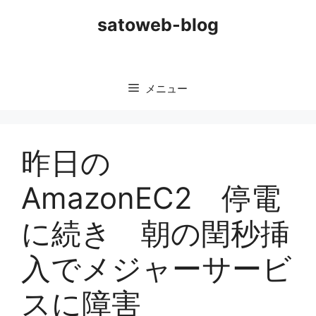
コ
satoweb-blog
ン
テ
ン
ツ
メニュー
へ
ス
キ
ッ
昨日の
プ
AmazonEC2 停電
に続き 朝の閏秒挿
入でメジャーサービ
スに障害