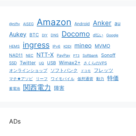
Amazon
Anker
au
Android
@nifty
AiSEG
Docomo
Aukey
BTC
DNS
d払い
Google
DIY
ingress
mineo
MVMO
HEMS
IPv6
KDDI
NTT-X
Sonoff
NAD11
NEC
PayPay
Softbank
PT3
Twitter
Wimax2+
USB
SSD
さくらのVPS
UQ
ソフトバンク
フレッツ
オンラインショップ
ドコモ
特価
マチ★アソビ
リーフ
ワイモバイル
仮想通貨
動力
関西電力
障害
蓄電池
ADs