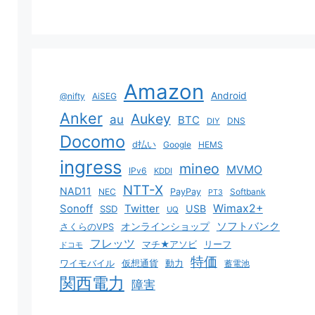
Amazon
Android
@nifty
AiSEG
Anker
Aukey
au
BTC
DNS
DIY
Docomo
d払い
Google
HEMS
ingress
mineo
MVMO
IPv6
KDDI
NTT-X
NAD11
NEC
PayPay
Softbank
PT3
Sonoff
Twitter
Wimax2+
USB
SSD
UQ
ソフトバンク
オンラインショップ
さくらのVPS
フレッツ
マチ★アソビ
リーフ
ドコモ
特価
ワイモバイル
仮想通貨
動力
蓄電池
関西電力
障害