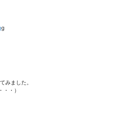
o
g
てみました。
・・・）