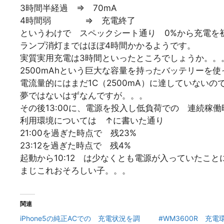
3時間半経過 ⇒ 70mA
4時間弱 ⇒ 充電終了
というわけで スペックシート通り 0%から充電を
ランプ消灯まではほぼ4時間かかるようです。
実質実用充電は3時間といったところでしょうか。。
2500mAhという巨大な容量を持ったバッテリーを
電流量的にはまだ1C（2500mA）に達していない
夢ではないはずなんですが。。。
その後13:00に、電源を投入し低負荷での 連続稼
利用環境については ↑に書いた通り
21:00を過ぎた時点で 残23%
23:12を過ぎた時点で 残4%
起動から10:12 は少なくとも電源が入っていたこと
まじこれおそろしい子。。。
関連
iPhone5の純正ACでの 充電状況を調
#WM3600R 充