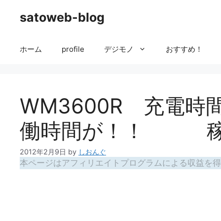
コ
satoweb-blog
ン
テ
ン
ホーム
profile
デジモノ
おすすめ！
ツ
へ
ス
キ
WM3600R 充電
ッ
プ
働時間が！！ 稼働
2012年2月9日
by
しおんぐ
本ページはアフィリエイトプログラムによる収益を得