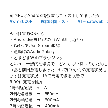
前回PCとAndroidを接続してテストしてましたが
#wm3600R 稼働時間テスト #1 – satoweb_l
今回は電源ONから
・Android端末1台のみ（WifiOffしない）
・ｱｶｲﾄﾘでUserStream取得
・通勤時のAudioGalaxy
・ときどきWebブラウジング
という 一般的な環境で どれぐらい持つのかためし
（あと前回放電しきったついでに0からの充電状況も
まずは充電状況 1Aで充電できる状態で
9:00に充電を開始
1時間経過後 ⇒１A
2時間経過後 ⇒ 850mA
2時間半経過 ⇒ 600mA
3時間経過後 ⇒ 400mA