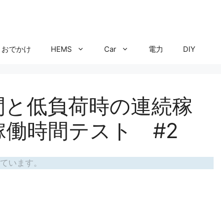
おでかけ
HEMS
Car
電力
DIY
時間と低負荷時の連続稼
時間テスト #2
ています。