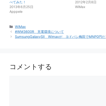
べてみた！
2012年2月8日
2013年6月25日
WiMax
Apppele
カ
WiMax
テ
#WM3600R 充電環境について
ゴ
SumsungGalaxySⅡ Wimaxが ヨドバシ梅田でMNP
リ
ー
コメントする
コ
メ
ン
ト