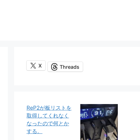
X
Threads
ReP2が板リストを
取得してくれなく
なったので何とか
する。