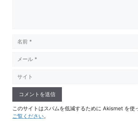
名
前
メ
ー
ル
サ
イ
ト
このサイトはスパムを低減するために Akismet を
ご覧ください
。