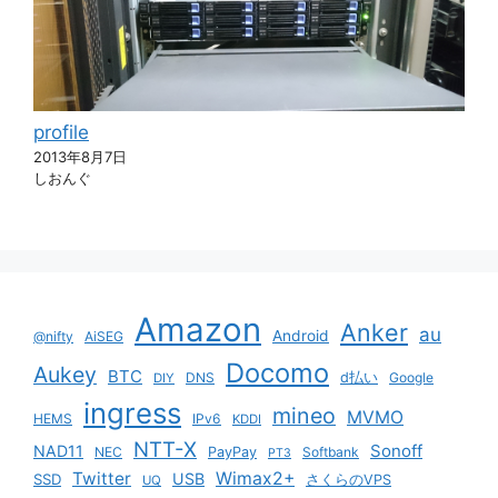
profile
2013年8月7日
しおんぐ
Amazon
Anker
au
Android
@nifty
AiSEG
Docomo
Aukey
BTC
DNS
d払い
Google
DIY
ingress
mineo
MVMO
HEMS
IPv6
KDDI
NTT-X
Sonoff
NAD11
NEC
PayPay
Softbank
PT3
Twitter
Wimax2+
USB
SSD
さくらのVPS
UQ