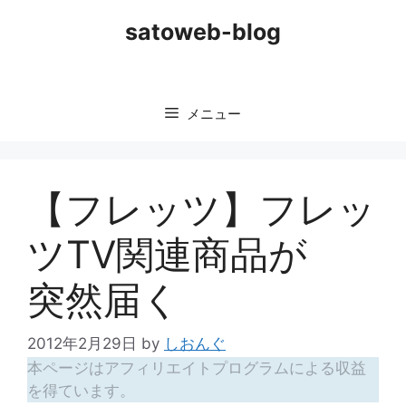
コ
satoweb-blog
ン
テ
ン
ツ
メニュー
へ
ス
キ
ッ
【フレッツ】フレッ
プ
ツTV関連商品が
突然届く
2012年2月29日
by
しおんぐ
本ページはアフィリエイトプログラムによる収益
を得ています。