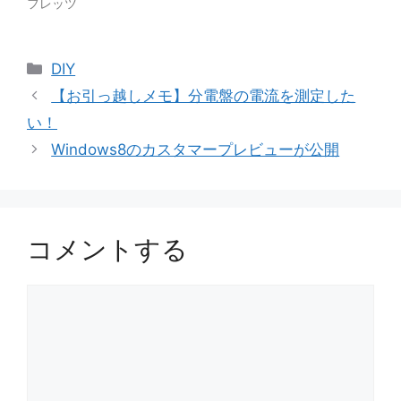
フレッツ
カ
DIY
テ
【お引っ越しメモ】分電盤の電流を測定した
ゴ
い！
リ
Windows8のカスタマープレビューが公開
ー
コメントする
コ
メ
ン
ト