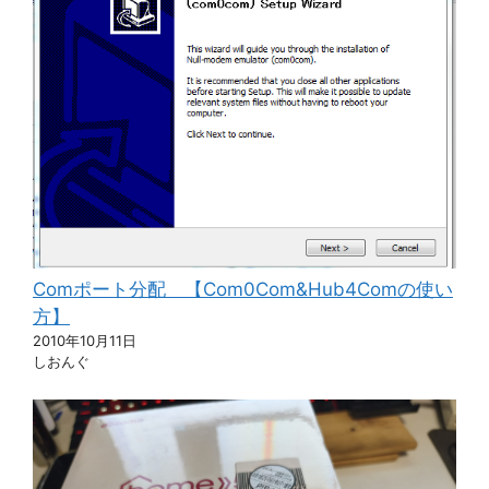
Comポート分配 【Com0Com&Hub4Comの使い
方】
2010年10月11日
しおんぐ