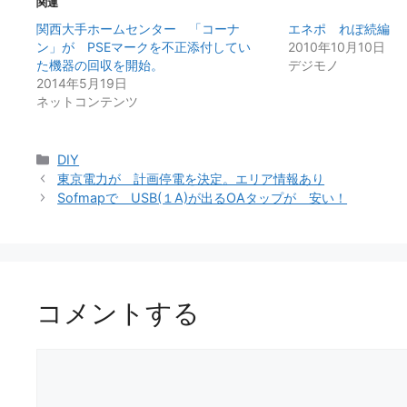
関連
関西大手ホームセンター 「コーナ
エネポ れぽ続編
ン」が PSEマークを不正添付してい
2010年10月10日
た機器の回収を開始。
デジモノ
2014年5月19日
ネットコンテンツ
カ
DIY
テ
東京電力が 計画停電を決定。エリア情報あり
ゴ
Sofmapで USB(１A)が出るOAタップが 安い！
リ
ー
コメントする
コ
メ
ン