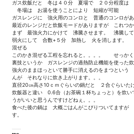
ガス炊飯だと 冬は４０分 夏場で ２０分程度は 
冬場は お湯を使うことにより 短縮が可能
ガスレンジに 強火用のコンロと 普通のコンロがあ
最近のレンジだと炊飯モードがありますが これつか
まず 最強火力にかけて 沸騰させます。 沸騰して
弱火にして 合数+５分 加熱し 火を消します。
混ぜる
このかき混ぜる工程を忘れると。。。。 せっかく
裏技というか ガスレンジの過熱防止機能を使った炊
強火のままほっといて勝手に消えるのをまつという 
んが それなりに炊き上がります。。。
直径20㎝高さ10ｃｍぐらいの鍋だと ２合ぐらいた
炊飯器と違い 0.6合（お茶碗１杯ちょっと）を炊
うがいいと思うんですけどねぇ。。。
食べた後の鍋は 大概ごはんがこびりついてますが
す。