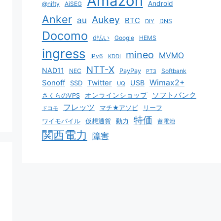
Amazon
Android
@nifty
AiSEG
Anker
Aukey
au
BTC
DNS
DIY
Docomo
d払い
Google
HEMS
ingress
mineo
MVMO
IPv6
KDDI
NTT-X
NAD11
NEC
PayPay
Softbank
PT3
Sonoff
Twitter
Wimax2+
USB
SSD
UQ
ソフトバンク
オンラインショップ
さくらのVPS
フレッツ
マチ★アソビ
リーフ
ドコモ
特価
ワイモバイル
仮想通貨
動力
蓄電池
関西電力
障害