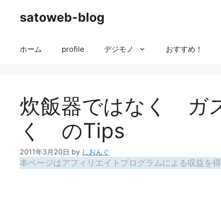
コ
satoweb-blog
ン
テ
ン
ホーム
profile
デジモノ
おすすめ！
ツ
へ
ス
キ
炊飯器ではなく ガ
ッ
プ
く のTips
2011年3月20日
by
しおんぐ
本ページはアフィリエイトプログラムによる収益を得