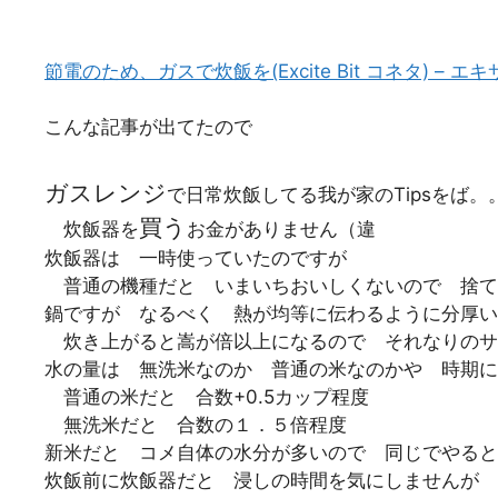
節電のため、ガスで炊飯を(Excite Bit コネタ) – 
こんな記事が出てたので
ガスレンジ
で日常炊飯してる我が家のTipsをば。
買う
炊飯器を
お金がありません（違
炊飯器は 一時使っていたのですが
普通の機種だと いまいちおいしくないので 捨て
鍋ですが なるべく 熱が均等に伝わるように分厚い
炊き上がると嵩が倍以上になるので それなりのサ
水の量は 無洗米なのか 普通の米なのかや 時期に
普通の米だと 合数+0.5カップ程度
無洗米だと 合数の１．５倍程度
新米だと コメ自体の水分が多いので 同じでやると
炊飯前に炊飯器だと 浸しの時間を気にしませんが