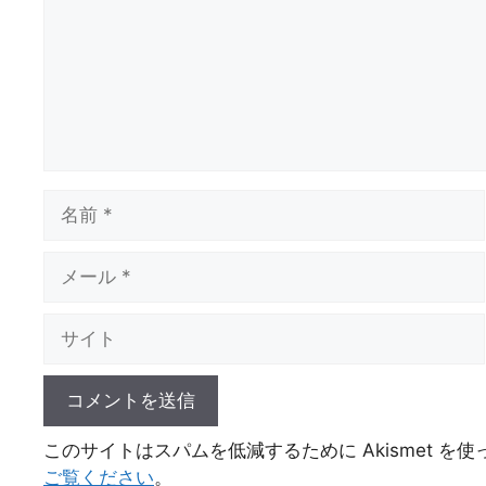
ト
名
前
メ
ー
ル
サ
イ
ト
このサイトはスパムを低減するために Akismet を
ご覧ください
。