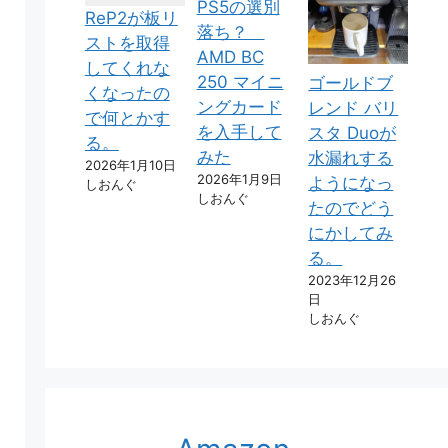
PS5の選別
ReP2が板リ
落ち？
ストを取得
AMD BC
してくれな
250 マイニ
ゴールドブ
くなったの
ングカード
レンド バリ
で何とかす
を入手して
スタ Duoが
る。
みた
水漏れする
2026年1月10日
2026年1月9日
ようになっ
しおんぐ
しおんぐ
たのでどう
にかしてみ
る。
2023年12月26
日
しおんぐ