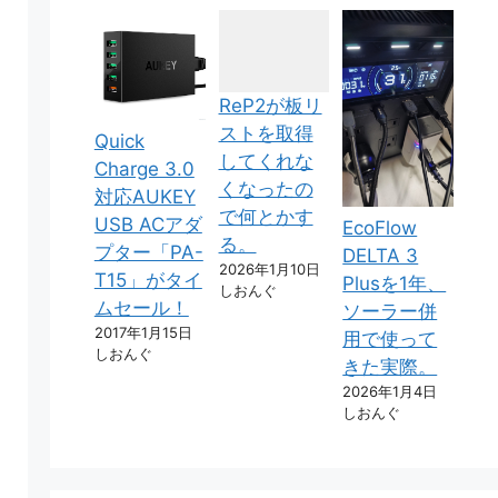
ReP2が板リ
ストを取得
Quick
してくれな
Charge 3.0
くなったの
対応AUKEY
で何とかす
USB ACアダ
EcoFlow
る。
プター「PA-
DELTA 3
2026年1月10日
T15」がタイ
Plusを1年、
しおんぐ
ムセール！
ソーラー併
2017年1月15日
用で使って
しおんぐ
きた実際。
2026年1月4日
しおんぐ