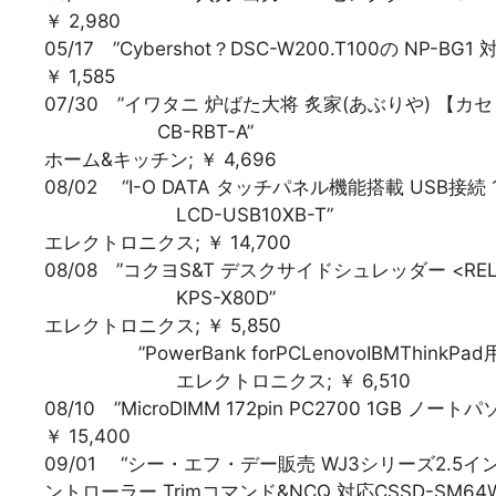
￥ 2,980
05/17 ”Cybershot？DSC-W200.T100の NP-BG
￥ 1,585
07/30 ”イワタニ 炉ばた大将 炙家(あぶりや) 
CB-RBT-A”
ホーム&キッチン; ￥ 4,696
08/02 “I-O DATA タッチパネル機能搭載 USB接
LCD-USB10XB-T”
エレクトロニクス; ￥ 14,700
08/08 ”コクヨS&T デスクサイドシュレッダー <RE
KPS-X80D”
エレクトロニクス; ￥ 5,850
”PowerBank forPCLenovoIBMThinkPad
エレクトロニクス; ￥ 6,510
08/10 ”MicroDIMM 172pin PC2700 1GB ノ
￥ 15,400
09/01 “シー・エフ・デー販売 WJ3シリーズ2.5インチS
ントローラー Trimコマンド&NCQ 対応CSSD-SM64W