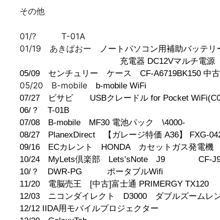
その他
01/? T-01A
01/19 あきばおー
ノートパソコン用補助バッテリー IBM
充電器 DC12Vマル
05/09 センチュリー ケース CF-A6719BK
05/20 B-mobile
b-mobile 
07/27 ビサビ USBクレードル for Pocket WiFi(C0
06/？ T-01B
07/08 B-mobile
MF30 電池パック \4000-
08/27 PlanexDirect
【ガレージ特価 A36】 FXG
09/16 ECカレント
HONDA カセットガス発電機 
10/24 MyLets倶楽部 Lets’sNote J9 CF-
10/？ DWR-PG ポータブルWifi
11/20 電脳売王
[中古]富士通 PRIMERG
12/03 ニコンダイレクト D3000 ダブルズー
12/12 IIDA用モバイルプロジ