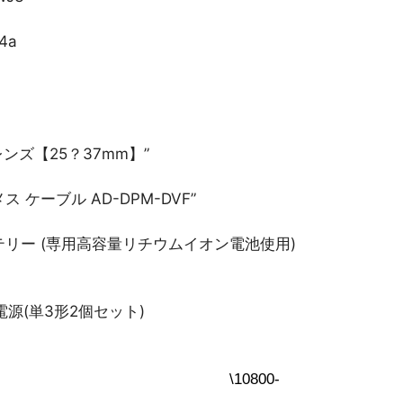
4a
レンズ【25？37mm】”
Dメス ケーブル AD-DPM-DVF”
バッテリー (専用高容量リチウムイオン電池使用)
源(単3形2個セット)
o X2 \10800-