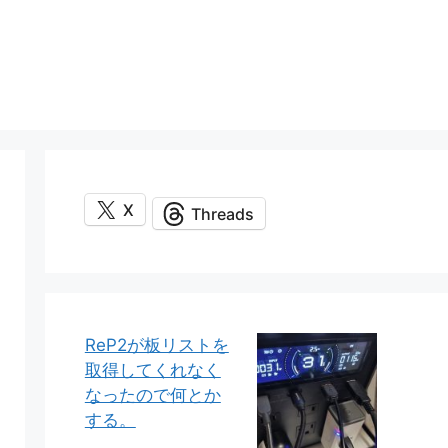
X
Threads
ReP2が板リストを
取得してくれなく
なったので何とか
する。