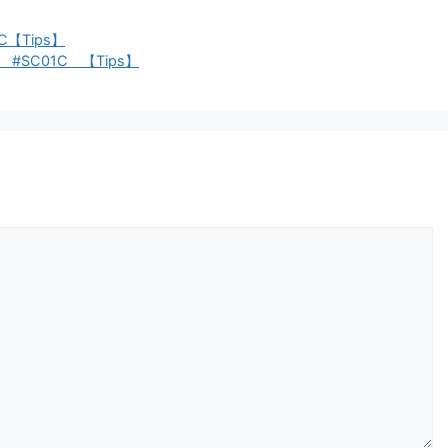
【Tips】
 #SC01C 【Tips】