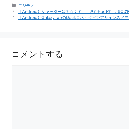
カ
デジモノ
テ
【Android】シャッター音をなくす 含むRoot化 #SC01C
ゴ
【Android】GalaxyTabのDockコネクタピンアサインのメモ
リ
ー
コメントする
コ
メ
ン
ト