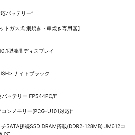
1 対応バッテリー”
【カセットガス式 網焼き・串焼き専用器】
続 10.1型液晶ディスプレイ
LISH> ナイトブラック
用バッテリー FPS44PC/I”
ートパソコンメモリー(PCG-U101対応)”
ATA接続SSD DRAM搭載(DDR2-128MB) JM612コ
J3”