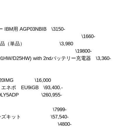
用 AGP03NBIB \3150-
チ電源 \1660-
150 中古品（単品） \3,980
WiFi \19800-
1HW/D25HW) with 2ndバッテリー充電器 \3,360-
-0420IMG
\16,000
エネポ EU9iGB
\93,400.-
J9LY5ADP \260,955-
Y TX120 \7999-
ムレンズキット \57,540-
ェクター \4800-