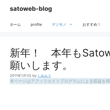
コ
satoweb-blog
ン
テ
ン
ホーム
profile
デジモノ
おすすめ！
ツ
へ
ス
キ
新年！ 本年もSatow
ッ
プ
願いします。
2011年1月1日
by
しおんぐ
本ページはアフィリエイトプログラムによる収益を得