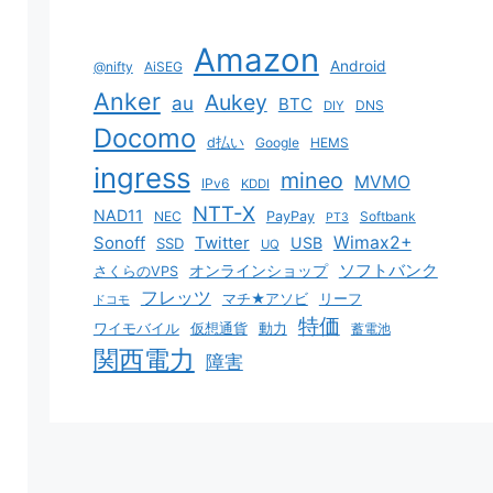
Amazon
Android
@nifty
AiSEG
Anker
Aukey
au
BTC
DNS
DIY
Docomo
d払い
Google
HEMS
ingress
mineo
MVMO
IPv6
KDDI
NTT-X
NAD11
NEC
PayPay
Softbank
PT3
Sonoff
Twitter
Wimax2+
USB
SSD
UQ
ソフトバンク
オンラインショップ
さくらのVPS
フレッツ
マチ★アソビ
リーフ
ドコモ
特価
ワイモバイル
仮想通貨
動力
蓄電池
関西電力
障害