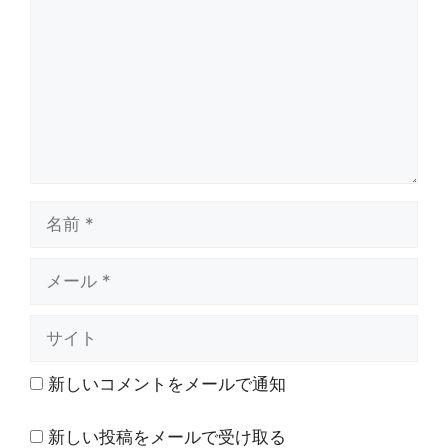
ン
ト
名
前
メ
ー
ル
サ
イ
ト
新しいコメントをメールで通知
新しい投稿をメールで受け取る