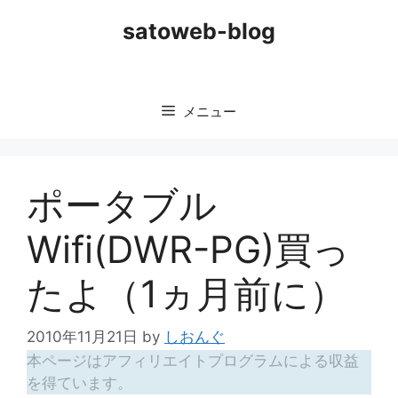
コ
satoweb-blog
ン
テ
ン
ツ
メニュー
へ
ス
キ
ッ
ポータブル
プ
Wifi(DWR-PG)買っ
たよ（1ヵ月前に）
2010年11月21日
by
しおんぐ
本ページはアフィリエイトプログラムによる収益
を得ています。