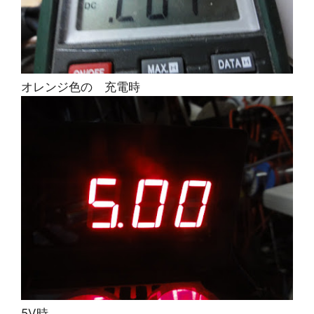
オレンジ色の 充電時
5V時