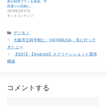
君の利用プランを発表、予
想通りの高額に。
2015年2月21日
ネットコンテンツ
カ
デジモノ
テ
大阪市立科学館に「HAYABUSA」見に行って
ゴ
きたよー
リ
【IS01】【Android】スクリーンショット環境
ー
構築
コメントする
コ
メ