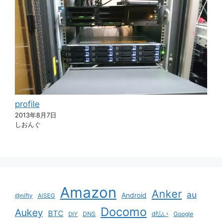
profile
2013年8月7日
しおんぐ
Amazon
Anker
au
Android
@nifty
AiSEG
Docomo
Aukey
BTC
DNS
d払い
Google
DIY