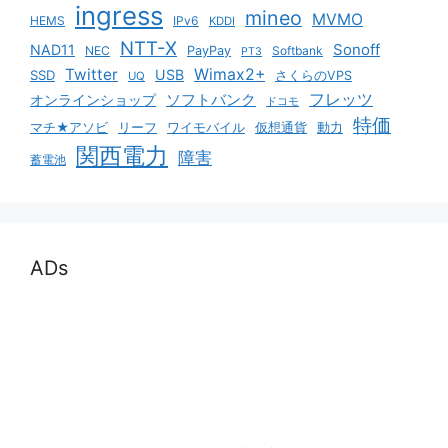
ingress
mineo
MVMO
HEMS
IPv6
KDDI
NTT-X
Sonoff
NAD11
NEC
PayPay
Softbank
PT3
Twitter
Wimax2+
USB
SSD
さくらのVPS
UQ
ソフトバンク
フレッツ
オンラインショップ
ドコモ
特価
マチ★アソビ
リーフ
ワイモバイル
仮想通貨
動力
関西電力
障害
蓄電池
ADs