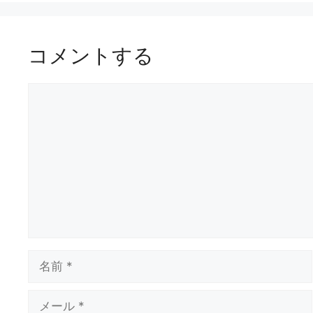
コメントする
コ
メ
ン
ト
名
前
メ