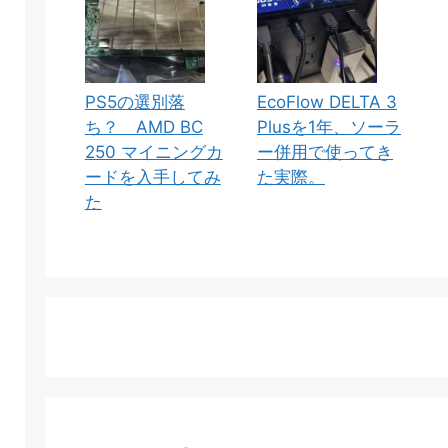
PS5の選別落
EcoFlow DELTA 3
ち？ AMD BC
Plusを1年、ソーラ
250 マイニングカ
ー併用で使ってき
ードを入手してみ
た実際。
た