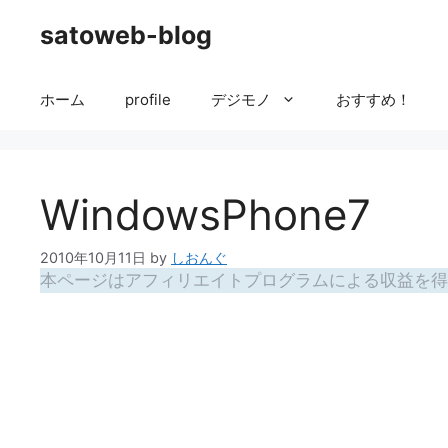
コ
satoweb-blog
ン
テ
ン
ホーム
profile
デジモノ
おすすめ！
ツ
へ
ス
キ
WindowsPhone7
ッ
プ
2010年10月11日
by
しおんぐ
本ページはアフィリエイトプログラムによる収益を得