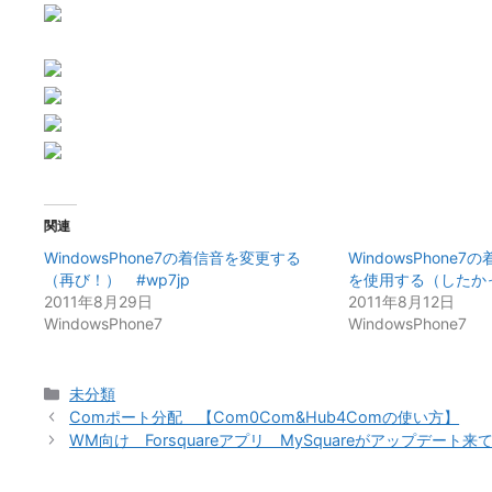
関連
WindowsPhone7の着信音を変更する
WindowsPhone
（再び！） #wp7jp
を使用する（したか
2011年8月29日
2011年8月12日
WindowsPhone7
WindowsPhone7
カ
未分類
テ
Comポート分配 【Com0Com&Hub4Comの使い方】
ゴ
WM向け Forsquareアプリ MySquareがアップデート
リ
ー