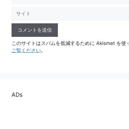
ー
ル
サ
イ
ト
このサイトはスパムを低減するために Akismet を
ご覧ください
。
ADs