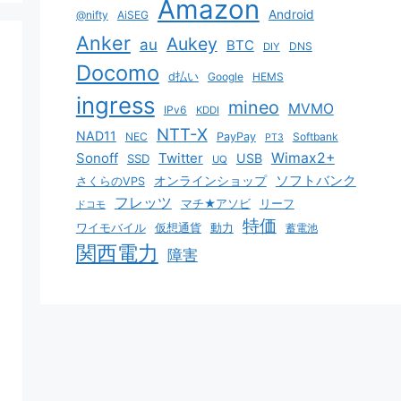
Amazon
Android
@nifty
AiSEG
Anker
Aukey
au
BTC
DNS
DIY
Docomo
d払い
Google
HEMS
ingress
mineo
MVMO
IPv6
KDDI
NTT-X
NAD11
NEC
PayPay
Softbank
PT3
Sonoff
Twitter
Wimax2+
USB
SSD
UQ
ソフトバンク
オンラインショップ
さくらのVPS
フレッツ
マチ★アソビ
リーフ
ドコモ
特価
ワイモバイル
仮想通貨
動力
蓄電池
関西電力
障害