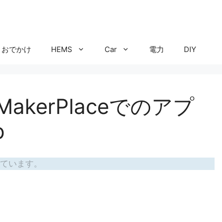
おでかけ
HEMS
Car
電力
DIY
】MakerPlaceでのアプ
p
ています。