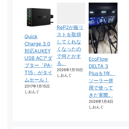
ReP2が板リ
ストを取得
Quick
してくれな
Charge 3.0
くなったの
対応AUKEY
で何とかす
USB ACアダ
EcoFlow
る。
プター「PA-
DELTA 3
2026年1月10日
T15」がタイ
Plusを1年、
しおんぐ
ムセール！
ソーラー併
2017年1月15日
用で使って
しおんぐ
きた実際。
2026年1月4日
しおんぐ