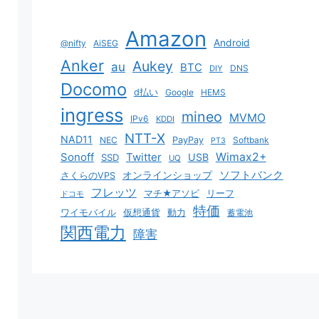
Amazon
Android
@nifty
AiSEG
Anker
Aukey
au
BTC
DNS
DIY
Docomo
d払い
Google
HEMS
ingress
mineo
MVMO
IPv6
KDDI
NTT-X
NAD11
NEC
PayPay
Softbank
PT3
Sonoff
Twitter
Wimax2+
USB
SSD
UQ
ソフトバンク
オンラインショップ
さくらのVPS
フレッツ
マチ★アソビ
リーフ
ドコモ
特価
ワイモバイル
仮想通貨
動力
蓄電池
関西電力
障害