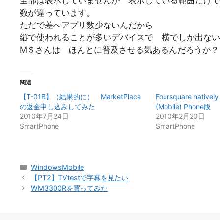
全部は表示していませんが 表示している範囲だけで
数が違っています。
ただで差へアプリ数少ないんだから
縦で使われることが多いデバイスで 横でしか出ない
M＄さんは ほんとに普及させる気あるんだろうか？
関連
【T-01B】（結果的に） MarketPlace
Foursquare nativel
の返金申し込みしてみた
(Mobile) Phone版
2010年7月24日
2010年2月20日
SmartPhone
SmartPhone
カ
WindowsMobile
テ
【PT2】TVtestで字幕を見たい
ゴ
WM3300Rを買ってみた
リ
ー