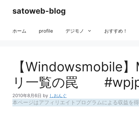
コ
satoweb-blog
ン
テ
ン
ホーム
profile
デジモノ
おすすめ！
ツ
へ
ス
キ
【Windowsmobile
ッ
プ
リ一覧の罠 #wpj
2010年8月6日
by
しおんぐ
本ページはアフィリエイトプログラムによる収益を得