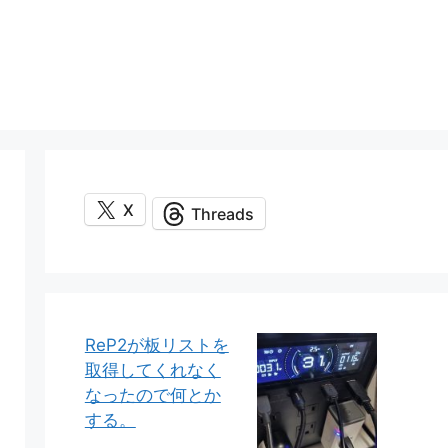
X
Threads
ReP2が板リストを
取得してくれなく
なったので何とか
する。