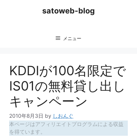
コ
satoweb-blog
ン
テ
ン
ツ
メニュー
へ
ス
キ
ッ
KDDIが100名限定で
プ
IS01の無料貸し出し
キャンペーン
2010年8月3日
by
しおんぐ
本ページはアフィリエイトプログラムによる収益
を得ています。