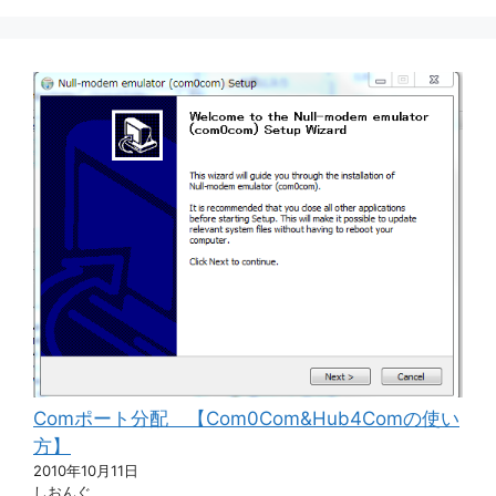
Comポート分配 【Com0Com&Hub4Comの使い
方】
2010年10月11日
しおんぐ