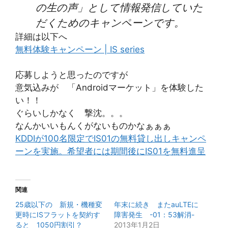
の生の声」として情報発信していた
だくためのキャンペーンです。
詳細は以下へ
無料体験キャンペーン | IS series
応募しようと思ったのですが
意気込みが 「Androidマーケット」を体験した
い！！
ぐらいしかなく 撃沈。。。
なんかいいもんくがないものかなぁぁぁ
KDDIが100名限定でIS01の無料貸し出しキャンペ
ーンを実施。希望者には期間後にIS01を無料進呈
関連
25歳以下の 新規・機種変
年末に続き またauLTEに
更時にISフラットを契約す
障害発生 -01：53解消-
ると 1050円割引？
2013年1月2日