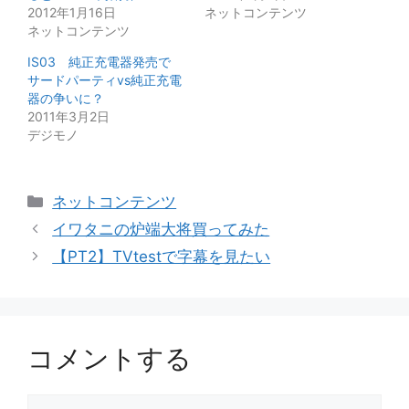
2012年1月16日
ネットコンテンツ
ネットコンテンツ
IS03 純正充電器発売で
サードパーティvs純正充電
器の争いに？
2011年3月2日
デジモノ
カ
ネットコンテンツ
テ
イワタニの炉端大将買ってみた
ゴ
【PT2】TVtestで字幕を見たい
リ
ー
コメントする
コ