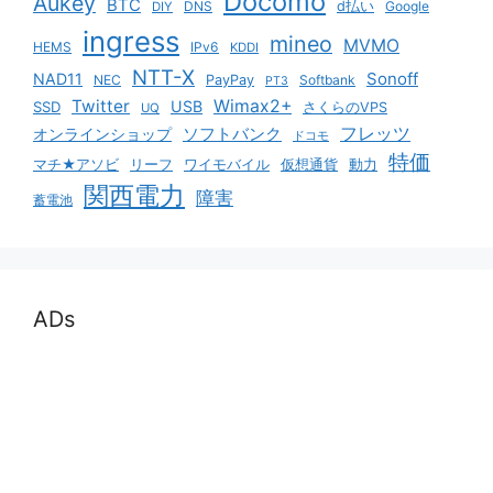
Docomo
Aukey
BTC
DNS
d払い
Google
DIY
ingress
mineo
MVMO
HEMS
IPv6
KDDI
NTT-X
Sonoff
NAD11
NEC
PayPay
Softbank
PT3
Twitter
Wimax2+
USB
SSD
さくらのVPS
UQ
ソフトバンク
フレッツ
オンラインショップ
ドコモ
特価
マチ★アソビ
リーフ
ワイモバイル
仮想通貨
動力
関西電力
障害
蓄電池
ADs