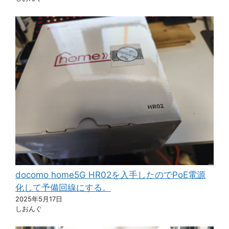
docomo home5G HR02を入手したのでPoE電源
化して予備回線にする。
2025年5月17日
しおんぐ