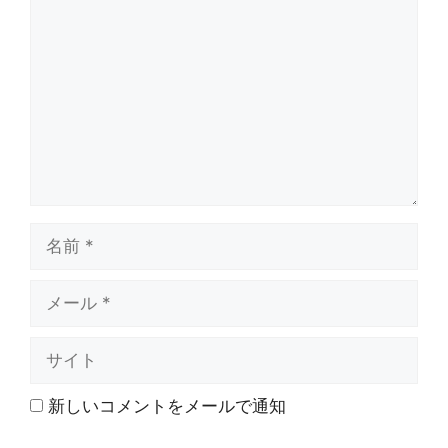
メ
ン
ト
名
前
メ
ー
ル
サ
イ
ト
新しいコメントをメールで通知