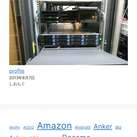
profile
2013年8月7日
しおんぐ
Amazon
Anker
au
Android
@nifty
AiSEG