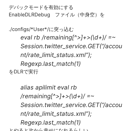
デバックモードを有効にする
EnableDLRDebug ファイル（中身空）を
./configs/*User*/に突っ込む
eval rb /remaining[^>]+>(\d+)/ =~
Session.twitter_service.GET(“/accou
nt/rate_limit_status.xml”);
Regexp.last_match(1)
をDLRで実行
alias apilimit eval rb
/remaining[^>]+>(\d+)/ =~
Session.twitter_service.GET(“/accou
nt/rate_limit_status.xml”);
Regexp.last_match(1)
とやると次から幸せになれるらしい