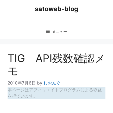
コ
satoweb-blog
ン
テ
ン
ツ
メニュー
へ
ス
キ
ッ
TIG API残数確認メ
プ
モ
2010年7月6日
by
しおんぐ
本ページはアフィリエイトプログラムによる収益
を得ています。