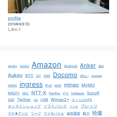
profile
2013年8月7日
しおんぐ
Amazon
Anker
au
Android
@nifty
AiSEG
Docomo
Aukey
BTC
DNS
d払い
Google
DIY
ingress
mineo
MVMO
HEMS
IPv6
KDDI
NTT-X
Sonoff
NAD11
NEC
PayPay
Softbank
PT3
Twitter
Wimax2+
USB
SSD
さくらのVPS
UQ
ソフトバンク
フレッツ
オンラインショップ
ドコモ
特価
マチ★アソビ
リーフ
ワイモバイル
仮想通貨
動力