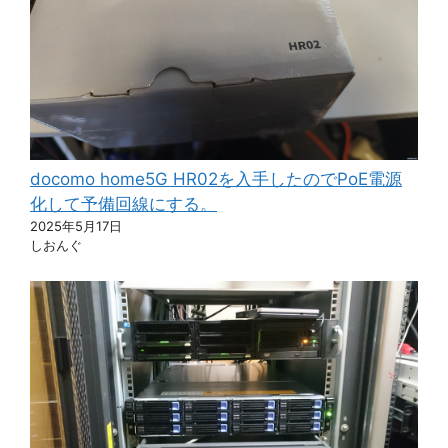
docomo home5G HR02を入手したのでPoE電源
化して予備回線にする。
2025年5月17日
しおんぐ