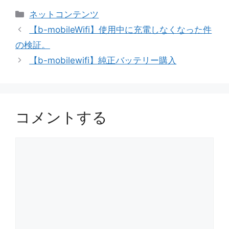
カ
ネットコンテンツ
テ
【b-mobileWifi】使用中に充電しなくなった件
ゴ
の検証。
リ
【b-mobilewifi】純正バッテリー購入
ー
コメントする
コ
メ
ン
ト