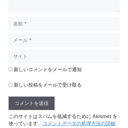
名
前
メ
ー
ル
サ
イ
ト
新しいコメントをメールで通知
新しい投稿をメールで受け取る
このサイトはスパムを低減するために Akismet を
使っています。
コメントデータの処理方法の詳細