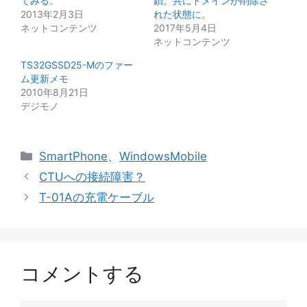
てみる。
鎖。共にドメインが削除さ
2013年2月3日
れた状態に。
ネットコンテンツ
2017年5月4日
ネットコンテンツ
TS32GSSD25-Mのファー
ム更新メモ
2010年8月21日
デジモノ
カ
SmartPhone
、
WindowsMobile
テ
CTUへの接続障害？
ゴ
T-01Aの充電ケーブル
リ
ー
コメントする