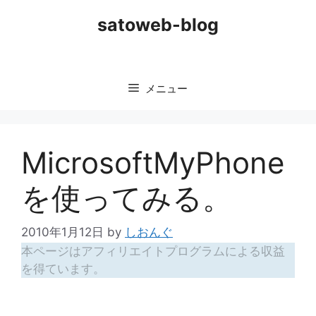
コ
satoweb-blog
ン
テ
ン
ツ
メニュー
へ
ス
キ
ッ
MicrosoftMyPhone
プ
を使ってみる。
2010年1月12日
by
しおんぐ
本ページはアフィリエイトプログラムによる収益
を得ています。