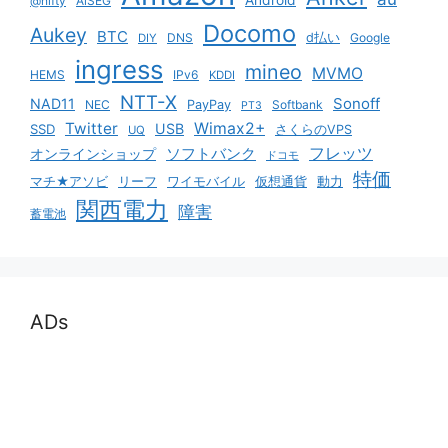
Android
@nifty
AiSEG
Docomo
Aukey
BTC
DNS
d払い
Google
DIY
ingress
mineo
MVMO
HEMS
IPv6
KDDI
NTT-X
Sonoff
NAD11
NEC
PayPay
Softbank
PT3
Twitter
Wimax2+
USB
SSD
さくらのVPS
UQ
ソフトバンク
フレッツ
オンラインショップ
ドコモ
特価
マチ★アソビ
リーフ
ワイモバイル
仮想通貨
動力
関西電力
障害
蓄電池
ADs