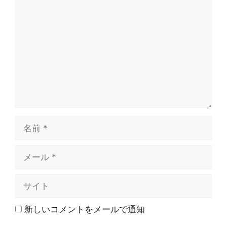
コ
メ
ン
ト
名
前
メ
ー
ル
サ
イ
ト
新しいコメントをメールで通知