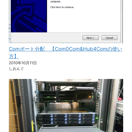
Comポート分配 【Com0Com&Hub4Comの使い
方】
2010年10月11日
しおんぐ