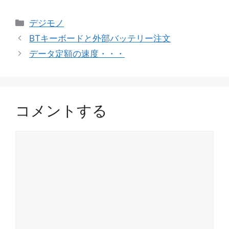
カ
デジモノ
テ
BTキーボードと外部バッテリー注文
ゴ
データ定額の速度・・・
リ
ー
コメントする
コ
メ
ン
ト