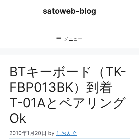
コ
satoweb-blog
ン
テ
ン
ツ
メニュー
へ
ス
キ
ッ
BTキーボード（TK-
プ
FBP013BK）到着
T-01Aとペアリング
Ok
2010年1月20日
by
しおんぐ