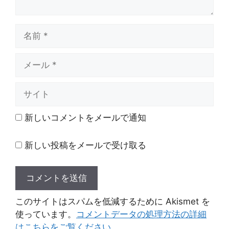
名
前
メ
ー
ル
サ
イ
ト
新しいコメントをメールで通知
新しい投稿をメールで受け取る
このサイトはスパムを低減するために Akismet を
使っています。
コメントデータの処理方法の詳細
はこちらをご覧ください
。