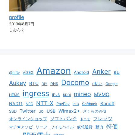
profile
2013年8月7日
しおんぐ
Amazon
Anker
au
Android
@nifty
AiSEG
Docomo
Aukey
BTC
DNS
d払い
Google
DIY
ingress
mineo
MVMO
HEMS
IPv6
KDDI
NTT-X
Sonoff
NAD11
NEC
PayPay
Softbank
PT3
Twitter
Wimax2+
USB
SSD
さくらのVPS
UQ
ソフトバンク
フレッツ
オンラインショップ
ドコモ
特価
マチ★アソビ
リーフ
ワイモバイル
仮想通貨
動力