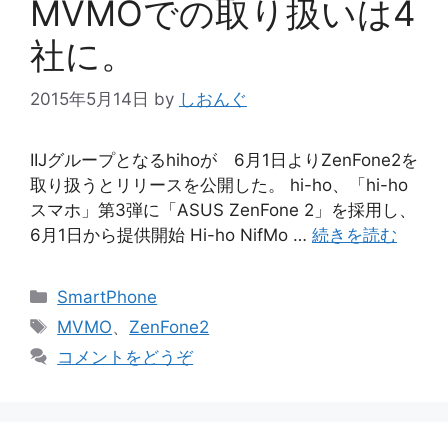
MVMOでの取り扱いは4
社に。
2015年5月14日
by
しおんぐ
IIJグループとなるhihoが 6月1日よりZenFone2を
取り扱うとリリースを公開した。 hi-ho、「hi-ho
スマホ」第3弾に「ASUS ZenFone 2」を採用し、
6月1日から提供開始 Hi-ho NifMo …
続きを読む
カ
SmartPhone
テ
タ
MVMO
、
ZenFone2
ゴ
グ
コメントをどうぞ
リ
ー