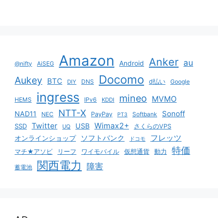
Amazon
Anker
au
Android
@nifty
AiSEG
Docomo
Aukey
BTC
DNS
d払い
Google
DIY
ingress
mineo
MVMO
HEMS
IPv6
KDDI
NTT-X
Sonoff
NAD11
NEC
PayPay
Softbank
PT3
Twitter
Wimax2+
USB
SSD
さくらのVPS
UQ
ソフトバンク
フレッツ
オンラインショップ
ドコモ
特価
マチ★アソビ
リーフ
ワイモバイル
仮想通貨
動力
関西電力
障害
蓄電池