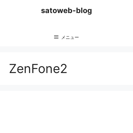
コ
satoweb-blog
ン
テ
ン
ツ
メニュー
へ
ス
キ
ッ
ZenFone2
プ