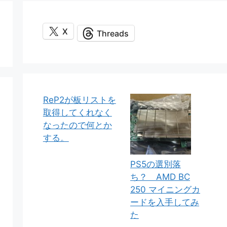
X
Threads
ReP2が板リストを
取得してくれなく
なったので何とか
する。
PS5の選別落
ち？ AMD BC
250 マイニングカ
ードを入手してみ
た