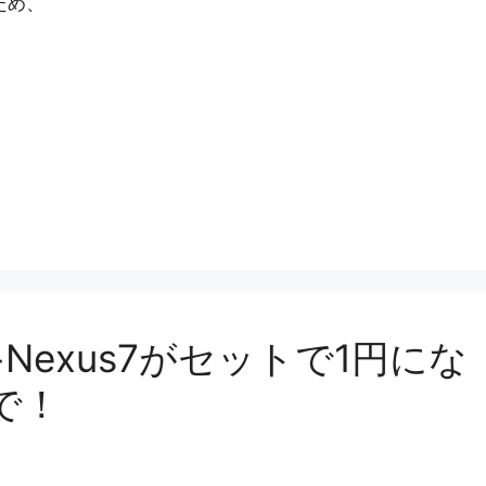
ため、
Nexus7がセットで1円にな
で！