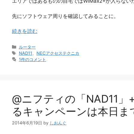
エリアではあるものの自宅ではWiMax2+が入らない
先にソフトウェア周りを確認してみることに。
続きを読む
カ
ルーター
テ
タ
NAD11
、
NECアクセステクニカ
ゴ
グ
1件のコメント
リ
ー
@ニフティの「NAD11」+
るキャンペーンは本日ま
2014年6月19日
by
しおんぐ