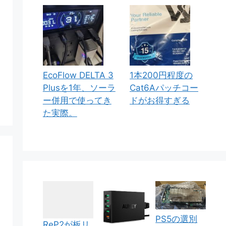
EcoFlow DELTA 3
1本200円程度の
Plusを1年、ソーラ
Cat6Aパッチコー
ー併用で使ってき
ドがお得すぎる
た実際。
PS5の選別
ReP2が板リ