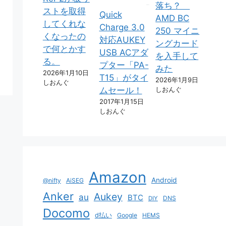
落ち？
ストを取得
Quick
AMD BC
してくれな
Charge 3.0
250 マイニ
くなったの
対応AUKEY
ングカード
で何とかす
USB ACアダ
を入手して
る。
プター「PA-
みた
2026年1月10日
T15」がタイ
2026年1月9日
しおんぐ
しおんぐ
ムセール！
2017年1月15日
しおんぐ
Amazon
Android
@nifty
AiSEG
Anker
Aukey
au
BTC
DNS
DIY
Docomo
d払い
Google
HEMS