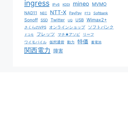
ingress
mineo
MVMO
IPv6
KDDI
NTT-X
NAD11
NEC
PayPay
Softbank
PT3
Sonoff
Twitter
Wimax2+
USB
SSD
UQ
ソフトバンク
オンラインショップ
さくらのVPS
フレッツ
マチ★アソビ
リーフ
ドコモ
特価
ワイモバイル
仮想通貨
動力
蓄電池
関西電力
障害