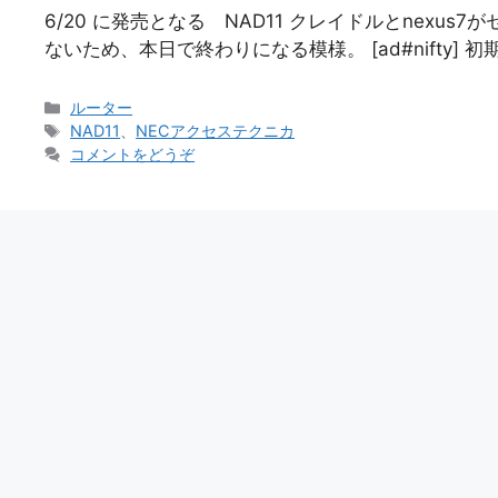
6/20 に発売となる NAD11 クレイドルとnexu
ないため、本日で終わりになる模様。 [ad#nifty] 
カ
ルーター
テ
タ
NAD11
、
NECアクセステクニカ
ゴ
グ
コメントをどうぞ
リ
ー