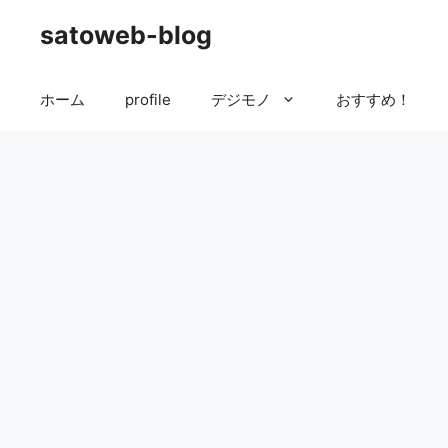
コ
satoweb-blog
ン
テ
ン
ホーム
profile
デジモノ
おすすめ！
ツ
へ
ス
キ
ッ
プ